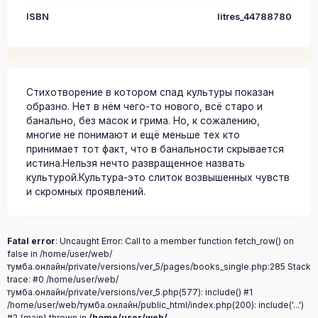
ISBN
litres_44788780
Стихотворение в котором спад культуры показан
образно. Нет в нём чего-то нового, всё старо и
банально, без масок и грима. Но, к сожалению,
многие не понимают и ещё меньше тех кто
принимает тот факт, что в банальности скрывается
истина.Нельзя нечто развращенное назвать
культурой.Культура-это слиток возвышенных чувств
и скромных проявлений.
Fatal error
: Uncaught Error: Call to a member function fetch_row() on
false in /home/user/web/
тумба.онлайн/private/versions/ver_5/pages/books_single.php:285 Stack
trace: #0 /home/user/web/
тумба.онлайн/private/versions/ver_5.php(577): include() #1
/home/user/web/тумба.онлайн/public_html/index.php(200): include('...')
#2 {main} thrown in
/home/user/web/