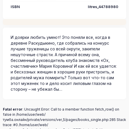
ISBN
litres_44788980
И доярки любить умеют! Это поняли все, когда в
деревне Раскудыкино, где собрались на конкурс
лучшие труженицы со всей округи, закипели
нешуточные страсти. А причиной всему она,
бессменный руководитель клуба знакомств «Ох,
счастливчик» Мария Коровина! И как ей все удается:
и бесхозных женщин в хорошие руки пристроить, и
родителей мужа помирить? Только вот что-то сам
этот муженек то и дело косит лиловым глазом на
сторону – не убежал бы…
Fatal error
: Uncaught Error: Call to a member function fetch_row() on
false in /home/user/web/
тумба.онлайн/private/versions/ver_5/pages/books_single.php:285 Stack
trace: #0 /home/user/web/