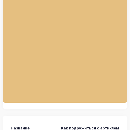
Название
Как подружиться с артиклем