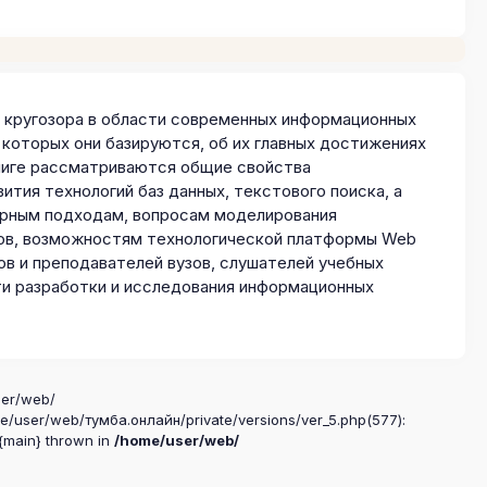
о кругозора в области современных информационных
 которых они базируются, об их главных достижениях
книге рассматриваются общие свойства
тия технологий баз данных, текстового поиска, а
урным подходам, вопросам моделирования
ов, возможностям технологической платформы Web
ов и преподавателей вузов, слушателей учебных
ти разработки и исследования информационных
ser/web/
me/user/web/тумба.онлайн/private/versions/ver_5.php(577):
 {main} thrown in
/home/user/web/