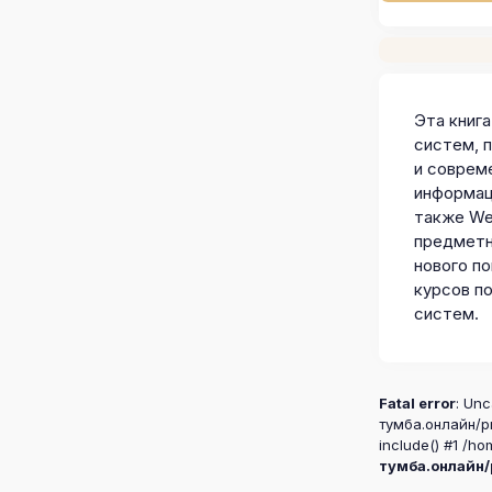
Эта книг
систем, 
и соврем
информац
также We
предметн
нового по
курсов п
систем.
Fatal error
: Unc
тумба.онлайн/pr
include() #1 /ho
тумба.онлайн/p