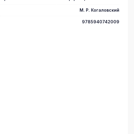
М. Р. Когаловский
9785940742009