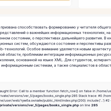
а призвана способствовать формированию у читателя общег
представлений о важнейших информационных технологиях, на
енном состоянии, о перспективах дальнейшего развития. В 
ионных систем, обсуждаются состояние и перспективы разви
b-технологий. Особое внимание уделяется новым архитект
ой области, проблемам интеграции информационных ресурс
коления, основанной на языке XML. Для студентов, аспирант
о информационным системам, а также специалистов в облас
aught Error: Call to a member function fetch_row() on false in /home/u
ivate/versions/ver_5/pages/books_single.php:285 Stack trace: #0 /ho
me/user/web/тумба.онлайн/public_html/index.php(200): include('...') #2
rivate/versions/ver_5/pages/books_single.php
on line
285