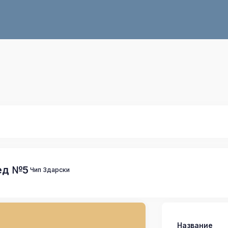
ед №5
Чип Здарски
Название