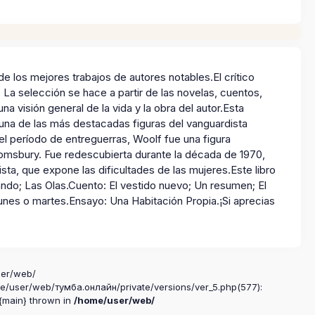
de los mejores trabajos de autores notables.El crítico
La selección se hace a partir de las novelas, cuentos,
na visión general de la vida y la obra del autor.Esta
a una de las más destacadas figuras del vanguardista
el período de entreguerras, Woolf fue una figura
loomsbury. Fue redescubierta durante la década de 1970,
ta, que expone las dificultades de las mujeres.Este libro
ando; Las Olas.Cuento: El vestido nuevo; Un resumen; El
unes o martes.Ensayo: Una Habitación Propia.¡Si aprecias
ser/web/
me/user/web/тумба.онлайн/private/versions/ver_5.php(577):
 {main} thrown in
/home/user/web/