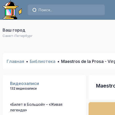
Ваш город
Санкт-Петербург
Главная
Библиотека
Maestros de la Prosa - Vir
Видеозаписи
Maestro
132 видеозаписи
«Билет в Большой» – «Живая
легенда»