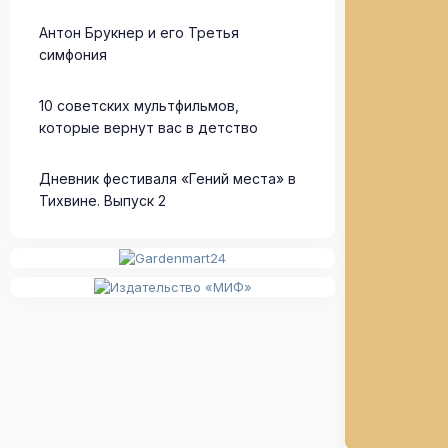
Антон Брукнер и его Третья
симфония
10 советских мультфильмов,
которые вернут вас в детство
Дневник фестиваля «Гений места» в
Тихвине. Выпуск 2