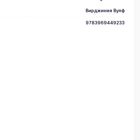
Вирджиния Вулф
9783969449233