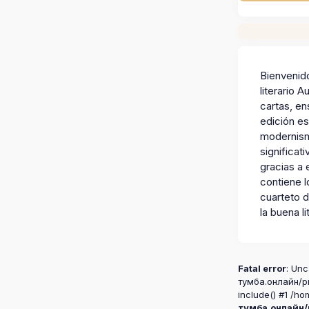
Bienvenido
literario 
cartas, en
edición es
modernismo
significat
gracias a 
contiene l
cuarteto d
la buena l
Fatal error
: Unc
тумба.онлайн/pr
include() #1 /ho
тумба.онлайн/p