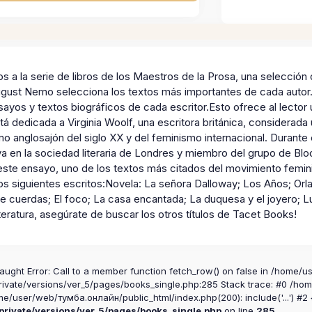
s a la serie de libros de los Maestros de la Prosa, una selección 
August Nemo selecciona los textos más importantes de cada autor. 
sayos y textos biográficos de cada escritor.Esto ofrece al lector u
tá dedicada a Virginia Woolf, una escritora británica, considerad
 anglosajón del siglo XX y del feminismo internacional. Durante 
iva en la sociedad literaria de Londres y miembro del grupo de B
este ensayo, uno de los textos más citados del movimiento feminis
os siguientes escritos:Novela: La señora Dalloway; Los Años; Orl
e cuerdas; El foco; La casa encantada; La duquesa y el joyero; L
iteratura, asegúrate de buscar los otros títulos de Tacet Books!
aught Error: Call to a member function fetch_row() on false in /home/u
ivate/versions/ver_5/pages/books_single.php:285 Stack trace: #0 /ho
me/user/web/тумба.онлайн/public_html/index.php(200): include('...') #2
rivate/versions/ver_5/pages/books_single.php
on line
285