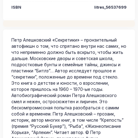
ISBN
litres_56537699
Петр Алешковский «Секретики» – пронзительный
автофикшн о том, что спрятано внутри нас самих, но
что непременно должно быть вскрыто, чтобы жить
дальше. Московские дворы и советская школа,
подростковые бунты и семейные тайны, джинсы и
пластинки “Битлз”… Автор исследует прошлое и
“секретики”, положенные до времени под стекло.
Это книга о детстве и юности, о взрослении,
которое пришлось на 1960 – 1970-ые годы.
Автобиографический роман Петра Алешковского
смел и нежен, остросюжетен и лиричен. Это
бескомпромиссная попытка разобраться с самим
собой и временем. Петр Алешковский – прозаик,
историк, автор многих книг, в том числе “Крепость”
(премия “Русский Букер”), “Рыба”, «Жизнеописание
Хорька», “Арлекин”. Читает автор. © Петр