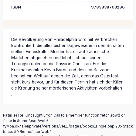
ISBN
9783838763286
Die Bevölkerung von Philadelphia wird mit Verbrechen
konfrontiert, die alles bisher Dagewesene in den Schatten
stellen: Ein eiskalter Mörder hat es auf katholische
Mädchen abgesehen und lehnt sich bei seinen
Tötungsritualen an die Passion Christi an. Für die
Kriminalbeamten Kevin Byrne und Jessica Balzano
beginnt ein Wettlauf gegen die Zeit, denn das Osterfest
steht kurz bevor, und für diesen Termin hat sich der Killer
die Krönung seiner mörderischen Aktivitäten vorbehalten
…
Fatal error
: Uncaught Error: Call to a member function fetch_row() on
false in /home/user/web/
тумба.онлайн/private/versions/ver_5/pages/books_single.php:285 Stack
trace: #0 /home/user/web/