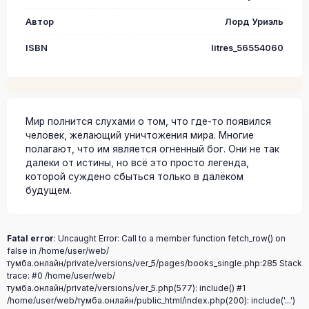
Автор
Лорд Уриэль
ISBN
litres_56554060
Мир полнится слухами о том, что где-то появился
человек, желающий уничтожения мира. Многие
полагают, что им является огненный бог. Они не так
далеки от истины, но всё это просто легенда,
которой суждено сбыться только в далёком
будущем.
Fatal error
: Uncaught Error: Call to a member function fetch_row() on
false in /home/user/web/
тумба.онлайн/private/versions/ver_5/pages/books_single.php:285 Stack
trace: #0 /home/user/web/
тумба.онлайн/private/versions/ver_5.php(577): include() #1
/home/user/web/тумба.онлайн/public_html/index.php(200): include('...')