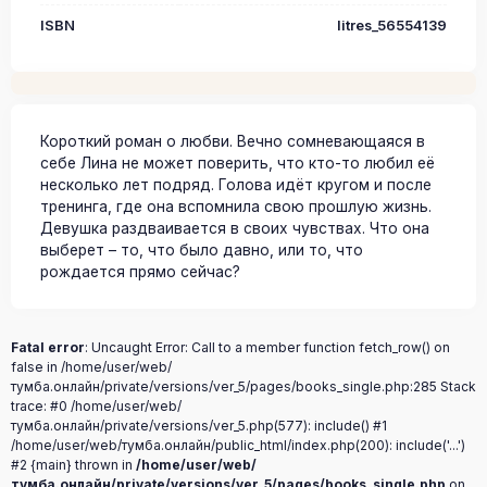
ISBN
litres_56554139
Короткий роман о любви. Вечно сомневающаяся в
себе Лина не может поверить, что кто-то любил её
несколько лет подряд. Голова идёт кругом и после
тренинга, где она вспомнила свою прошлую жизнь.
Девушка раздваивается в своих чувствах. Что она
выберет – то, что было давно, или то, что
рождается прямо сейчас?
Fatal error
: Uncaught Error: Call to a member function fetch_row() on
false in /home/user/web/
тумба.онлайн/private/versions/ver_5/pages/books_single.php:285 Stack
trace: #0 /home/user/web/
тумба.онлайн/private/versions/ver_5.php(577): include() #1
/home/user/web/тумба.онлайн/public_html/index.php(200): include('...')
#2 {main} thrown in
/home/user/web/
тумба.онлайн/private/versions/ver_5/pages/books_single.php
on