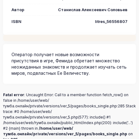
Автор
Станислав Алексеевич Соловьев
ISBN
litres_56556807
Оператор получает новые возможности
присутствия в игре, Фемида обретает множество
неожиданных знакомств и продолжает изучать сеть
миров, подвластных Ее Величеству.
Fatal error
: Uncaught Error: Call to a member function fetch_row() on
false in /home/user/web/
тумба.онлайн/private/versions/ver_5/pages/books_single.php:285 Stack
trace: #0 /home/user/web/
тумба.онлайн/private/versions/ver_5.php(577): include() #1
/home/user/web/тумба.онлайн/public_html/index.php(200): include('...')
#2 {main} thrown in
/home/user/web/
тумба.онлайн/private/versions/ver_5/pages/books_single.php
on