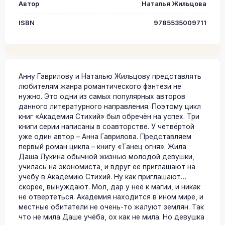
Автор
Наталья Жильцова
ISBN
9785535009711
Анну Гаврилову и Наталью Жильцову представлять
любителям жанра романтического фэнтези не
нужно. Это одни из самых популярных авторов
данного литературного направления. Поэтому цикл
книг «Академия Стихий» был обречён на успех. Три
книги серии написаны в соавторстве. У четвёртой
уже один автор – Анна Гаврилова. Представляем
первый роман цикла – книгу «Танец огня». Жила
Даша Лукина обычной жизнью молодой девушки,
училась на экономиста, и вдруг её приглашают на
учёбу в Академию Стихий. Ну как приглашают…
скорее, вынуждают. Мол, дар у неё к магии, и никак
не отвертеться. Академия находится в ином мире, и
местные обитатели не очень-то жалуют землян. Так
что не мила Даше учёба, ох как не мила. Но девушка