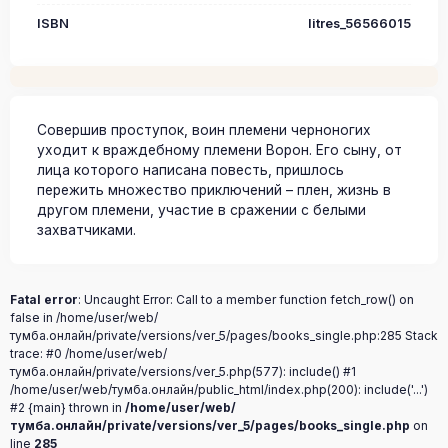
ISBN
litres_56566015
Совершив проступок, воин племени черноногих
уходит к враждебному племени Ворон. Его сыну, от
лица которого написана повесть, пришлось
пережить множество приключений – плен, жизнь в
другом племени, участие в сражении с белыми
захватчиками.
Fatal error
: Uncaught Error: Call to a member function fetch_row() on
false in /home/user/web/
тумба.онлайн/private/versions/ver_5/pages/books_single.php:285 Stack
trace: #0 /home/user/web/
тумба.онлайн/private/versions/ver_5.php(577): include() #1
/home/user/web/тумба.онлайн/public_html/index.php(200): include('...')
#2 {main} thrown in
/home/user/web/
тумба.онлайн/private/versions/ver_5/pages/books_single.php
on
line
285