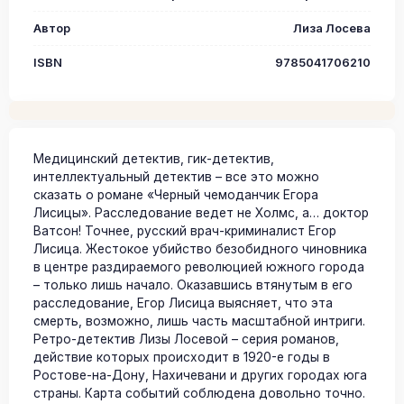
Автор
Лиза Лосева
ISBN
9785041706210
Медицинский детектив, гик-детектив,
интеллектуальный детектив – все это можно
сказать о романе «Черный чемоданчик Егора
Лисицы». Расследование ведет не Холмс, а… доктор
Ватсон! Точнее, русский врач-криминалист Егор
Лисица. Жестокое убийство безобидного чиновника
в центре раздираемого революцией южного города
– только лишь начало. Оказавшись втянутым в его
расследование, Егор Лисица выясняет, что эта
смерть, возможно, лишь часть масштабной интриги.
Ретро-детектив Лизы Лосевой – серия романов,
действие которых происходит в 1920-е годы в
Ростове-на-Дону, Нахичевани и других городах юга
страны. Карта событий соблюдена довольно точно.