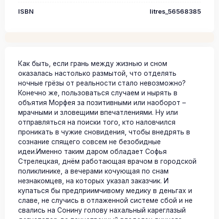
ISBN
litres_56568385
Как быть, если грань между жизнью и сном
оказалась настолько размытой, что отделять
ночные грёзы от реальности стало невозможно?
Конечно же, пользоваться случаем и нырять в
объятия Морфея за позитивными или наоборот –
мрачными и зловещими впечатлениями. Ну или
отправляться на поиски того, кто наловчился
проникать в чужие сновидения, чтобы внедрять в
сознание спящего совсем не безобидные
идеи.Именно таким даром обладает Софья
Стрелецкая, днём работающая врачом в городской
поликлинике, а вечерами кочующая по снам
незнакомцев, на которых указал заказчик. И
купаться бы предприимчивому медику в деньгах и
славе, не случись в отлаженной системе сбой и не
свались на Сонину голову нахальный кареглазый