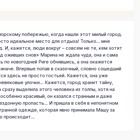
орскому побережью, когда нашли этот милый город.
осто идеальное место для отдыха! Только… мне
. И, кажется, люди вокруг – совсем не те, кем хотят
д оживших снов» Марина не ждала чуда, она и сама
ть по новогодней Риге обнявшись, а она окажется
 иначе. Впервые попав в сказочный, словно сошедший
тся здесь не просто гостьей. Кажется, она уже
невековые улочки… Кажется, город хранит тайну,
сразу выделила этого человека из толпы, хотя на
е особенно красивый, он казался странным и даже
бездонную пропасть… И пришла в себя в непонятном
странной одежде, которая явно принимала Машу за
что происходит…