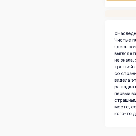
«Наследн
Чистые п
здесь поч
выглядет
не знала,
третьей 
со страни
видела э
разгадка
первый вз
страшным
месте, с
кого-то 