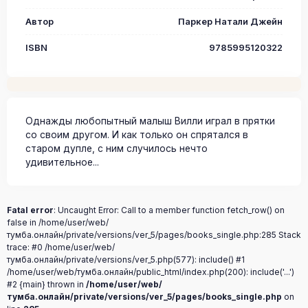
Автор
Паркер Натали Джейн
ISBN
9785995120322
Однажды любопытный малыш Вилли играл в прятки
со своим другом. И как только он спрятался в
старом дупле, с ним случилось нечто
удивительное...
Fatal error
: Uncaught Error: Call to a member function fetch_row() on
false in /home/user/web/
тумба.онлайн/private/versions/ver_5/pages/books_single.php:285 Stack
trace: #0 /home/user/web/
тумба.онлайн/private/versions/ver_5.php(577): include() #1
/home/user/web/тумба.онлайн/public_html/index.php(200): include('...')
#2 {main} thrown in
/home/user/web/
тумба.онлайн/private/versions/ver_5/pages/books_single.php
on