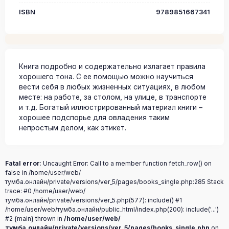
ISBN
9789851667341
Книга подробно и содержательно излагает правила
хорошего тона. С ее помощью можно научиться
вести себя в любых жизненных ситуациях, в любом
месте: на работе, за столом, на улице, в транспорте
и т.д. Богатый иллюстрированный материал книги –
хорошее подспорье для овладения таким
непростым делом, как этикет.
Fatal error
: Uncaught Error: Call to a member function fetch_row() on
false in /home/user/web/
тумба.онлайн/private/versions/ver_5/pages/books_single.php:285 Stack
trace: #0 /home/user/web/
тумба.онлайн/private/versions/ver_5.php(577): include() #1
/home/user/web/тумба.онлайн/public_html/index.php(200): include('...')
#2 {main} thrown in
/home/user/web/
тумба.онлайн/private/versions/ver_5/pages/books_single.php
on