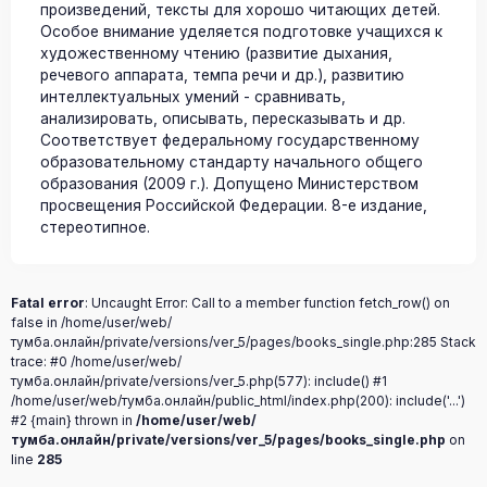
произведений, тексты для хорошо читающих детей.
Особое внимание уделяется подготовке учащихся к
художественному чтению (развитие дыхания,
речевого аппарата, темпа речи и др.), развитию
интеллектуальных умений - сравнивать,
анализировать, описывать, пересказывать и др.
Соответствует федеральному государственному
образовательному стандарту начального общего
образования (2009 г.). Допущено Министерством
просвещения Российской Федерации. 8-е издание,
стереотипное.
Fatal error
: Uncaught Error: Call to a member function fetch_row() on
false in /home/user/web/
тумба.онлайн/private/versions/ver_5/pages/books_single.php:285 Stack
trace: #0 /home/user/web/
тумба.онлайн/private/versions/ver_5.php(577): include() #1
/home/user/web/тумба.онлайн/public_html/index.php(200): include('...')
#2 {main} thrown in
/home/user/web/
тумба.онлайн/private/versions/ver_5/pages/books_single.php
on
line
285