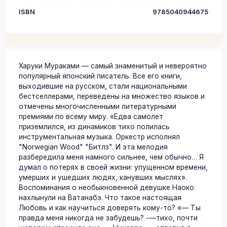
ISBN
9785040944675
Харуки Мураками — самый знаменитый и невероятно
популярный японский писатель. Все его книги,
выходившие на русском, стали национальными
бестселлерами, переведены на множество языков и
отмечены многочисленными литературными
премиями по всему миру. «Едва самолет
приземлился, из динамиков тихо полилась
инструментальная музыка. Оркестр исполнял
"Norwegian Wood" "Битлз". И эта мелодия
разбередила меня намного сильнее, чем обычно… Я
думал о потерях в своей жизни: упущенном времени,
умерших и ушедших людях, канувших мыслях».
Воспоминания о необыкновенной девушке Наоко
нахлынули на Ватанабэ. Что такое настоящая
Любовь и как научиться доверять кому-то? «— Ты
правда меня никогда не забудешь? -—тихо, почти