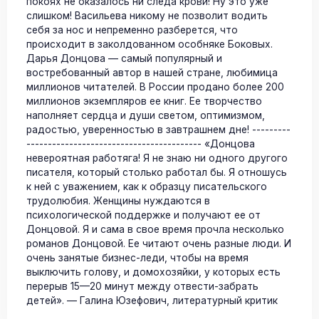
покоях не оказалось ни следа крови! Ну это уже
слишком! Васильева никому не позволит водить
себя за нос и непременно разберется, что
происходит в заколдованном особняке Боковых.
Дарья Донцова — самый популярный и
востребованный автор в нашей стране, любимица
миллионов читателей. В России продано более 200
миллионов экземпляров ее книг. Ее творчество
наполняет сердца и души светом, оптимизмом,
радостью, уверенностью в завтрашнем дне! ---------
----------------------------------------- «Донцова
невероятная работяга! Я не знаю ни одного другого
писателя, который столько работал бы. Я отношусь
к ней с уважением, как к образцу писательского
трудолюбия. Женщины нуждаются в
психологической поддержке и получают ее от
Донцовой. Я и сама в свое время прочла несколько
романов Донцовой. Ее читают очень разные люди. И
очень занятые бизнес-леди, чтобы на время
выключить голову, и домохозяйки, у которых есть
перерыв 15—20 минут между отвести-забрать
детей». — Галина Юзефович, литературный критик