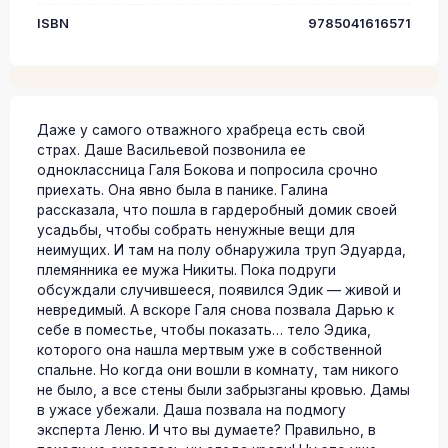
ISBN
9785041616571
Даже у самого отважного храбреца есть свой
страх. Даше Васильевой позвонила ее
одноклассница Галя Бокова и попросила срочно
приехать. Она явно была в панике. Галина
рассказала, что пошла в гардеробный домик своей
усадьбы, чтобы собрать ненужные вещи для
неимущих. И там на полу обнаружила труп Эдуарда,
племянника ее мужа Никиты. Пока подруги
обсуждали случившееся, появился Эдик — живой и
невредимый. А вскоре Галя снова позвала Дарью к
себе в поместье, чтобы показать… тело Эдика,
которого она нашла мертвым уже в собственной
спальне. Но когда они вошли в комнату, там никого
не было, а все стены были забрызганы кровью. Дамы
в ужасе убежали. Даша позвала на подмогу
эксперта Леню. И что вы думаете? Правильно, в