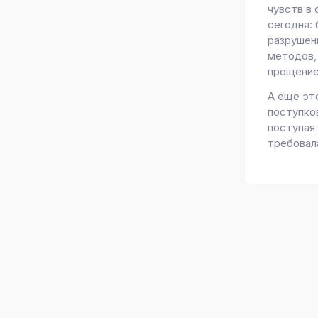
чувств в 
сегодня: 
разрушен
методов,
прощение
А еще эт
поступков
поступая
требовал