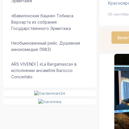
Эрмитаже
Красноярс
30 сентября
«Вавилонская башня» Тобиаса
Верхарта из собрания
Государственного Эрмитажа
Биле
Необыкновенный рейс. Душевная
кинокомедия (1983)
ARS VIVENDI | «La Bergamasca» в
исполнении ансамбля Barocco
Concertato