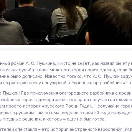
ный роман А. С. Пушкина. Никто не знает, как назвал бы эту
 и какая судьба ждала молодого героя произведения, если б
ние было дописано. Известно только, что А. С. Пушкин заду
и на русскую почву популярный в Европе жанр разбойничьего
е Пушкин! Где приключения благородного разбойника с кровн
 любовью героя к дочери заклятого врага получается сложне
чем просто история «русского Робин Гуда». Неслучайно геро
ывают «русским Гамлетом», ведь он в свои 23 года вынужде
ь трудные решения, к которым еще не был готов.
ателей спектакля – это история экстренного взросления, ис