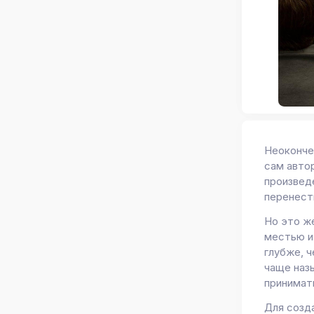
Неокончен
сам автор
произведе
перенест
Но это ж
местью и
глубже, 
чаще наз
принимат
Для созд