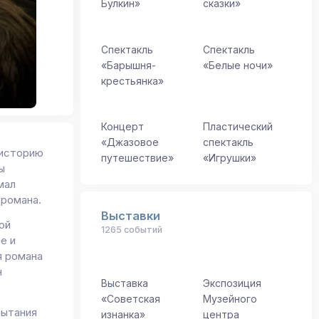
Булкин»
сказки»
Спектакль
Спектакль
«Барышня-
«Белые ночи»
крестьянка»
Концерт
Пластический
«Джазовое
спектакль
 историю
путешествие»
«Игрушки»
ы
мал
 романа.
Выставки
ой
1265 событий
е и
я романа
н
Выставка
Экспозиция
«Советская
Музейного
пытания
изнанка»
центра