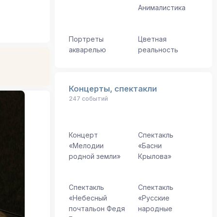
Анималистика
Портреты
Цветная
акварелью
реальность
Концерты, спектакли
247 событий
Концерт
Спектакль
«Мелодии
«Басни
родной земли»
Крылова»
Спектакль
Спектакль
«Небесный
«Русские
почтальон Федя
народные