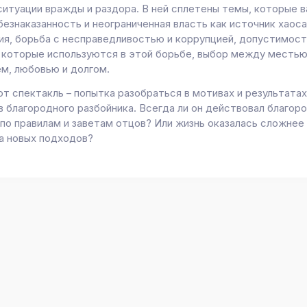
ситуации вражды и раздора. В ней
сплетены темы, которые в
безнаказанность и неограниченная власть как источник хаоса
ия, борьба с несправедливостью и коррупцией, допустимос
 которые используются в этой борьбе, выбор между местью
м, любовью и долгом.
от спектакль – попытка разобраться в мотивах и результата
 благородного разбойника. Всегда ли он действовал благоро
 по правилам и заветам отцов? Или жизнь оказалась сложнее
а новых подходов?