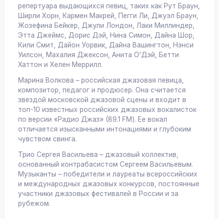
репертуара выдающихся певиц, таких как Рут Браун,
Ширли Хорн, Кармен Макрей, Пегги Ли, Джуэл Браун,
Жозефина Бейкер, Джули Лондон, Лаки Миллиндер,
Этта Джеймс, Дорис Дэй, Нина Симон, Дайна Шор,
Кили Смит, Дайон Уорвик, Дайна Вашингтон, Нэнси
Уилсон, Махалия Джексон, Анита О’Дэй, Бетти
Хаттон и Хелен Меррилл.
Марина Волкова – российская джазовая певица,
композитор, педагог и продюсер. Она считается
звездой московской джазовой сцены и входит в
топ-10 известных российских джазовых вокалисток
по версии «Радио Джаз» (89.1 FM). Ее вокал
отличается изысканными интонациями и глубоким
чувством свинга.
Трио Сергея Васильева – джазовый коллектив,
основанный контрабасистом Сергеем Васильевым.
Музыканты – победители и лауреаты всероссийских
и международных джазовых конкурсов, постоянные
участники джазовых фестивалей в России и за
рубежом.