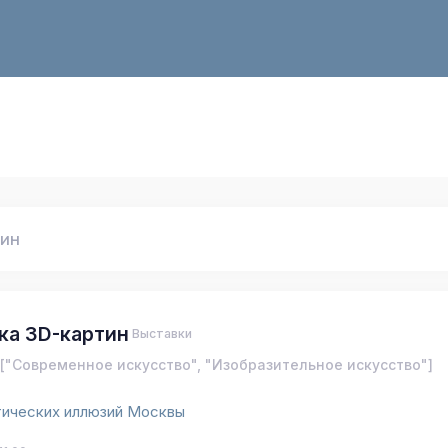
тин
ка 3D-картин
Выставки
["Современное искусство", "Изобразительное искусство"]
тических иллюзий Москвы