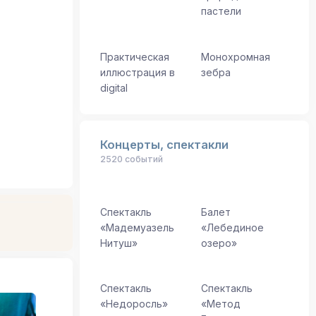
пастели
Практическая
Монохромная
иллюстрация в
зебра
digital
Концерты, спектакли
2520 событий
Спектакль
Балет
«Мадемуазель
«Лебединое
Нитуш»
озеро»
Спектакль
Спектакль
«Недоросль»
«Метод