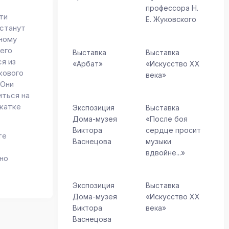
профессора Н.
ти
Е. Жуковского
 станут
чному
чего
Выставка
Выставка
я из
«Арбат»
«Искусство ХХ
кового
века»
 Они
иться на
 катке
Экспозиция
Выставка
Дома-музея
«После боя
Виктора
сердце просит
те
Васнецова
музыки
вдвойне...»
но
Экспозиция
Выставка
Дома-музея
«Искусство ХХ
Виктора
века»
Васнецова