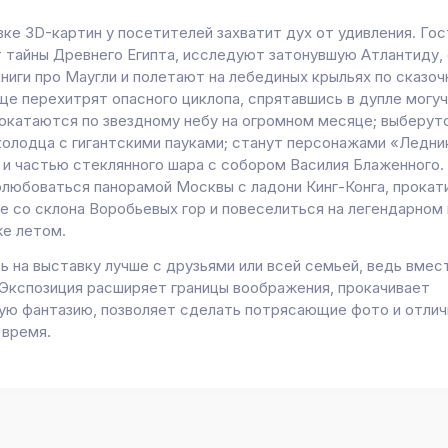
ке 3D-картин у посетителей захватит дух от удивления. Гос
 тайны Древнего Египта, исследуют затонувшую Атлантиду,
книги про Маугли и полетают на лебединых крыльях по сказо
еще перехитрят опасного циклопа, спрятавшись в дупле могу
покатаются по звездному небу на огромном месяце; выберутс
колодца с гигантскими пауками; станут персонажами «Ледни
 и частью стеклянного шара с собором Василия Блаженного.
олюбоваться панорамой Москвы с ладони Кинг-Конга, прокат
е со склона Воробьевых гор и повеселиться на легендарном
е летом.
ь на выставку лучше с друзьями или всей семьей, ведь вмес
 Экспозиция расширяет границы воображения, прокачивает
ую фантазию, позволяет сделать потрясающие фото и отлич
 время.