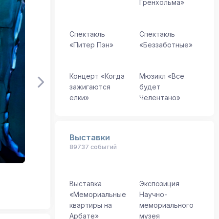
Гренхольма»
Спектакль
Спектакль
«Питер Пэн»
«Беззаботные»
Концерт «Когда
Мюзикл «Все
зажигаются
будет
елки»
Челентано»
Выставки
89737 событий
Выставка
Экспозиция
«Мемориальные
Научно-
квартиры на
мемориального
Арбате»
музея