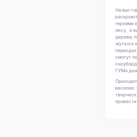
На выстав
раскроют
героями 
лесу, а 
дерева; 
жуткого 
периода»
смогут п
сноуборд
ГУМа даж
Приходит
веселее.
творческ
провести