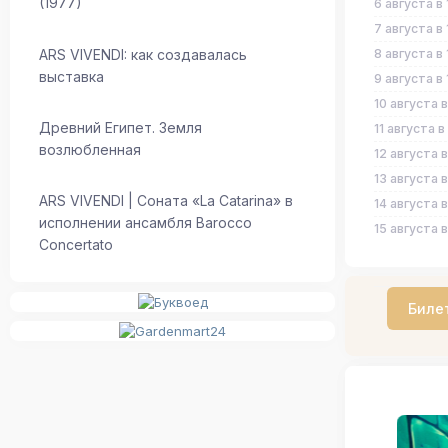
(1977)
6 августа в 
7 августа в 
ARS VIVENDI: как создавалась
8 августа в 
выставка
9 августа в 
10 августа в
Древний Египет. Земля
11 августа в
возлюбленная
12 августа в
13 августа в
ARS VIVENDI | Соната «La Catarina» в
14 августа в
исполнении ансамбля Barocco
15 августа в
Concertato
Биле