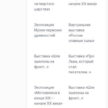
четвертого
начале XX века»
царства»
Экспозиция
Виртуальная
Музея пермских
выставка
древностей
«России
славные сыны»
Выставка «Шли
Выставка «Про
эшелоны на
Льва, который
фронт...»
стал
писателем...»
Экспозиция
Выставка «Шли
«Мотовилиха в
эшелоны на
конце ХIХ –
фронт...»
начале XX века»