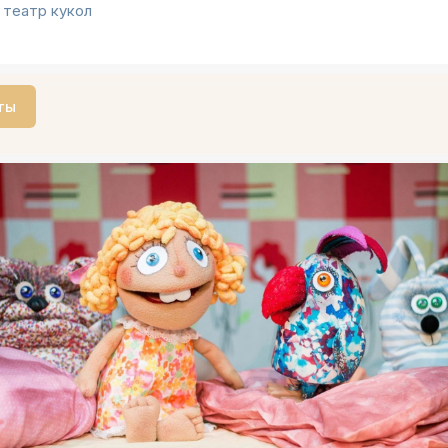
 театр кукол
ты