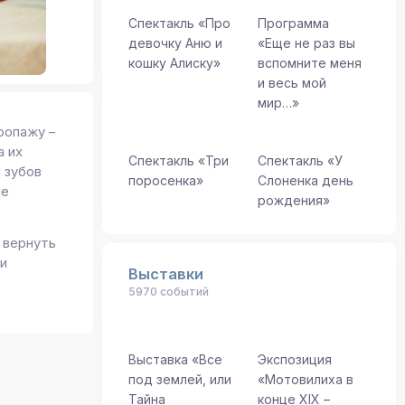
Спектакль «Про
Программа
девочку Аню и
«Еще не раз вы
кошку Алиску»
вспомните меня
и весь мой
мир…»
ропажу –
а их
Спектакль «Три
Спектакль «У
з зубов
поросенка»
Слоненка день
не
рождения»
 вернуть
 и
Выставки
5970 событий
Выставка «Все
Экспозиция
под землей, или
«Мотовилиха в
Тайна
конце ХIХ –