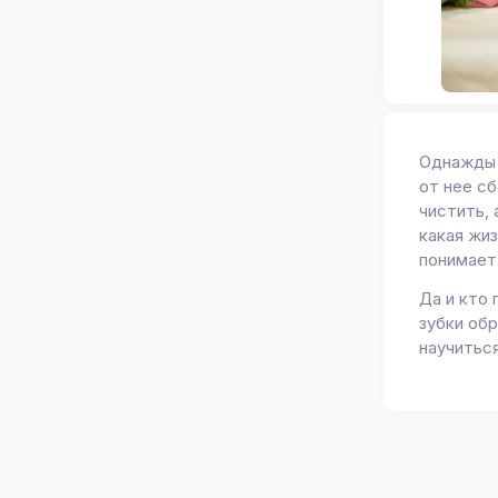
Однажды 
от нее сб
чистить, 
какая жиз
понимает,
Да и кто
зубки об
научиться