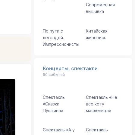
Современная
вышивка
По пути с
Китайская
легендой.
живопись
Импрессионисты
Концерты, спектакли
50 событий
Спектакль
Спектакль «Не
«Сказки
все коту
Пушкина»
масленица»
Спектакль «А у
Спектакль