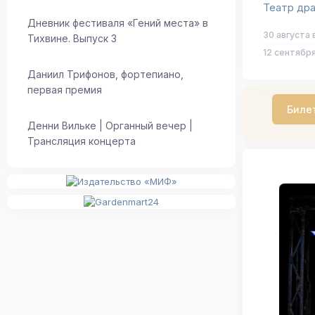
Театр др
Дневник фестиваля «Гений места» в
30 августа 
Тихвине. Выпуск 3
12 сентября
Даниил Трифонов, фортепиано,
первая премия
Биле
Денни Вильке | Органный вечер |
Трансляция концерта