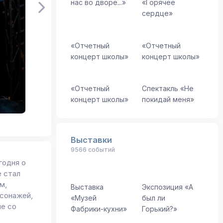
нас во дворе...»
«Горячее
сердце»
«Отчетный
«Отчетный
концерт школы»
концерт школы»
«Отчетный
Спектакль «Не
концерт школы»
покидай меня»
Выставки
9566 событий
годня о
е стал
м,
Выставка
Экспозиция «А
рсонажей,
«Музей
был ли
е со
Фабрики-кухни»
Горький?»