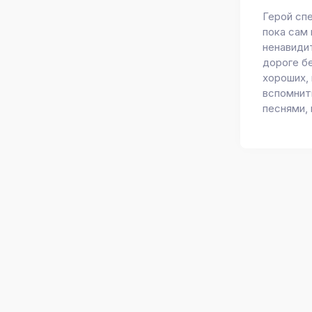
Герой сп
пока сам 
ненавиди
дороге бе
хороших, 
вспомнит
песнями,