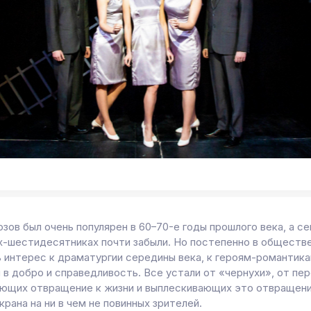
зов был очень популярен в 60–70-е годы прошлого века, а се
х-шестидесятниках почти забыли. Но постепенно в обществ
ь интерес к драматургии середины века, к героям-романтика
 в добро и справедливость. Все устали от «чернухи», от пе
ющих отвращение к жизни и выплескивающих это отвращени
крана на ни в чем не повинных зрителей.