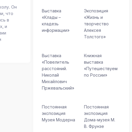
колу. Он
Выставка
Экспозиция
ни, что
«Клады –
«Жизнь и
сь в
кладезь
творчество
х, и
информации»
Алексея
вии
Толстого»
и
Выставка
Книжная
«Повелитель
выставка
расстояний.
«Путешествуем
Николай
по России»
Михайлович
Пржевальский»
Постоянная
Постоянная
экспозиция
экспозиция
Музея Модерна
Дома-музея М.
В. Фрунзе