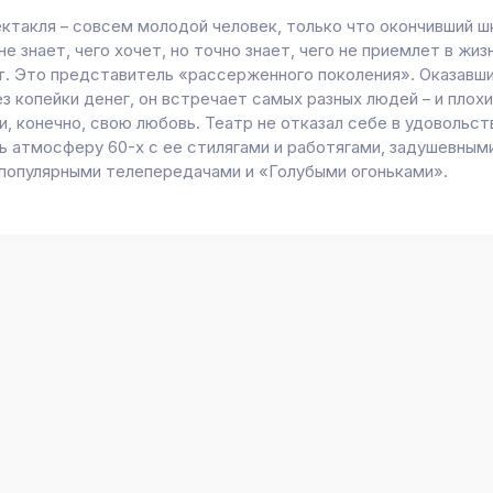
ектакля – совсем молодой человек, только что окончивший ш
не знает, чего хочет, но точно знает, чего не приемлет в жиз
т. Это представитель «рассерженного поколения». Оказавши
з копейки денег, он встречает самых разных людей – и плохи
и, конечно, свою любовь. Театр не отказал себе в удовольст
ь атмосферу 60-х с ее стилягами и работягами, задушевным
 популярными телепередачами и «Голубыми огоньками».