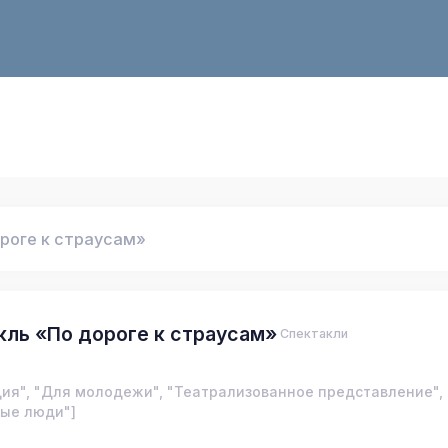
роге к страусам»
кль «По дороге к страусам»
Спектакли
дия", "Для молодежи", "Театрализованное представление",
ые люди"]