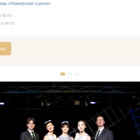
амы «Камерная сцена»
в 18:00
 в 18:00
ты