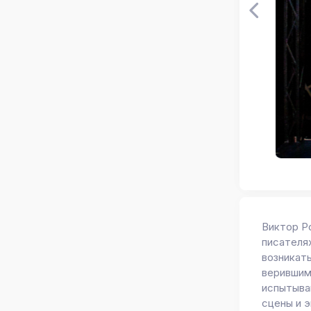
Виктор Ро
писателя
возникат
верившим
испытыва
сцены и э