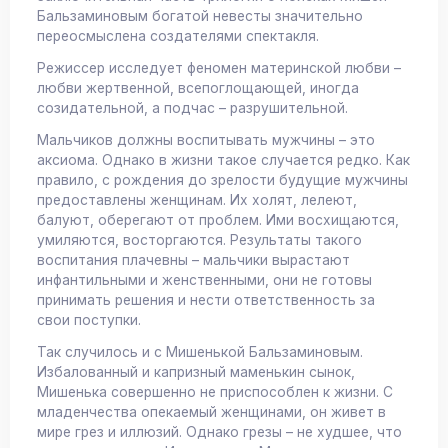
Бальзаминовым богатой невесты значительно
переосмыслена создателями спектакля.
Режиссер исследует феномен материнской любви –
любви жертвенной, всепоглощающей, иногда
созидательной, а подчас – разрушительной.
Мальчиков должны воспитывать мужчины – это
аксиома. Однако в жизни такое случается редко. Как
правило, с рождения до зрелости будущие мужчины
предоставлены женщинам. Их холят, лелеют,
балуют, оберегают от проблем. Ими восхищаются,
умиляются, восторгаются. Результаты такого
воспитания плачевны – мальчики вырастают
инфантильными и женственными, они не готовы
принимать решения и нести ответственность за
свои поступки.
Так случилось и с Мишенькой Бальзаминовым.
Избалованный и капризный маменькин сынок,
Мишенька совершенно не приспособлен к жизни. С
младенчества опекаемый женщинами, он живет в
мире грез и иллюзий. Однако грезы – не худшее, что