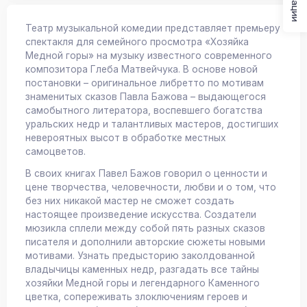
Театр музыкальной комедии представляет премьеру
спектакля для семейного просмотра «Хозяйка
Медной горы» на музыку известного современного
композитора Глеба Матвейчука. В основе новой
постановки – оригинальное либретто по мотивам
знаменитых сказов Павла Бажова – выдающегося
самобытного литератора, воспевшего богатства
уральских недр и талантливых мастеров, достигших
невероятных высот в обработке местных
самоцветов.
В своих книгах Павел Бажов говорил о ценности и
цене творчества, человечности, любви и о том, что
без них никакой мастер не сможет создать
настоящее произведение искусства. Создатели
мюзикла сплели между собой пять разных сказов
писателя и дополнили авторские сюжеты новыми
мотивами. Узнать предысторию заколдованной
владычицы каменных недр, разгадать все тайны
хозяйки Медной горы и легендарного Каменного
цветка, сопереживать злоключениям героев и