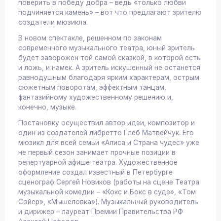
поверить в победу добра – ведь «только любви
подчиняется камень» – вот что предлагают зрителю
создатели мюзикла.
В новом спектакле, решенном по законам
современного музыкального театра, юный зритель
будет заворожен той самой сказкой, в которой есть
и ложь, и намек. А зритель искушенный не останется
равнодушным благодаря ярким характерам, острым
сюжетным поворотам, эффектным танцам,
фантазийному художественному решению и,
конечно, музыке.
Постановку осуществил автор идеи, композитор и
один из создателей либретто Глеб Матвейчук. Его
мюзикл для всей семьи «Алиса и Страна чудес» уже
не первый сезон занимает прочные позиции в
репертуарной афише театра. Художественное
оформление создал известный в Петербурге
сценограф Сергей Новиков (работы на сцене Театра
музыкальной комедии – «Кокс и Бокс в суде», «Том
Сойер», «Мышеловка»). Музыкальный руководитель
и дирижер – лауреат Премии Правительства РФ