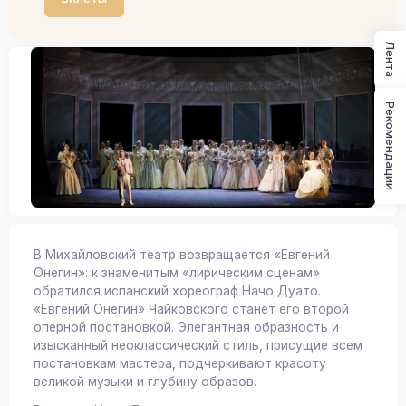
Лента
Рекомендации
В Михайловский театр возвращается «Евгений
Онегин»: к знаменитым «лирическим сценам»
обратился испанский хореограф Начо Дуато.
«Евгений Онегин» Чайковского станет его второй
оперной постановкой. Элегантная образность и
изысканный неоклассический стиль, присущие всем
постановкам мастера, подчеркивают красоту
великой музыки и глубину образов.