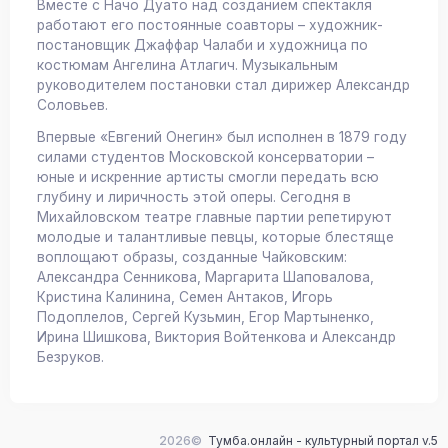
Вместе с Начо Дуато над созданием спектакля
работают его постоянные соавторы – художник-
постановщик Джаффар Чалаби и художница по
костюмам Ангелина Атлагич. Музыкальным
руководителем постановки стал дирижер Александр
Соловьев.
Впервые «Евгений Онегин» был исполнен в 1879 году
силами студентов Московской консерватории –
юные и искренние артисты смогли передать всю
глубину и лиричность этой оперы. Сегодня в
Михайловском театре главные партии репетируют
молодые и талантливые певцы, которые блестяще
воплощают образы, созданные Чайковским:
Александра Сенникова, Маргарита Шаповалова,
Кристина Калинина, Семен Антаков, Игорь
Подоплелов, Сергей Кузьмин, Егор Мартыненко,
Ирина Шишкова, Виктория Войтенкова и Александр
Безруков.
2026©
Тумба.онлайн - культурный портал v.5