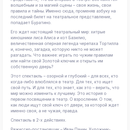
волшебным и за магией сцены – своя жизнь, свои
правила и тайны. Именно сюда, променяв азбуку на
последний билет на театральное представление,
попадает Буратино.
Его ждет настоящий театральный мир: хитрые
киношники лиса Алиса и кот Базилио,
величественная оперная легенда черепаха Тортилла
и, конечно, загадка, которую никто не может
разгадать. Что важнее: играть по чужим правилам
или найти свой Золотой ключик и открыть им
собственную дверь?
Этот спектакль – озорной и глубокий – для всех, кто
когда-либо влюблялся в театр. Для тех, кто ищет
свой путь. И для тех, кто знает, как это – верить, что
мир можно изменить к лучшему. Это история о
первом посвящении в театр. О взрослении. О том,
как люди ищут свой ключ от двери, за которой ждет
именно своя, а не чужая, правда.
Спектакль в 2-х действиях.
Режиссер-постановщик – Иван Пачин. Художник-