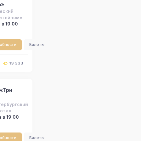
а»
еский
Литейном»
 в 19:00
робности
Билеты
13 333
 «Три
тербургский
бота»
 в 19:00
робности
Билеты