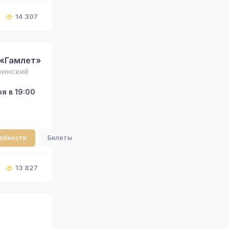
14 307
 «Гамлет»
ринский
я в 19:00
робности
Билеты
13 827