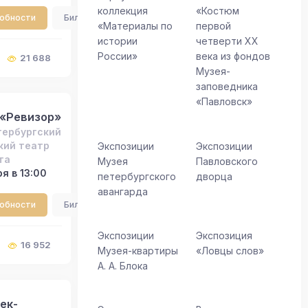
коллекция
«Костюм
робности
Билеты
«Материалы по
первой
истории
четверти ХХ
России»
века из фондов
21 688
Музея-
заповедника
«Павловск»
 «Ревизор»
тербургский
кий театр
Экспозиции
Экспозиции
та
Музея
Павловского
я в 13:00
петербургского
дворца
авангарда
робности
Билеты
Экспозиции
Экспозиция
16 952
Музея-квартиры
«Ловцы слов»
А. А. Блока
ек-