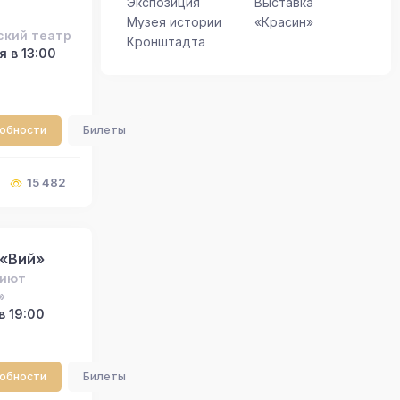
Экспозиция
Выставка
Музея истории
«Красин»
ский театр
Кронштадта
 в 13:00
робности
Билеты
15 482
 «Вий»
риют
»
в 19:00
робности
Билеты