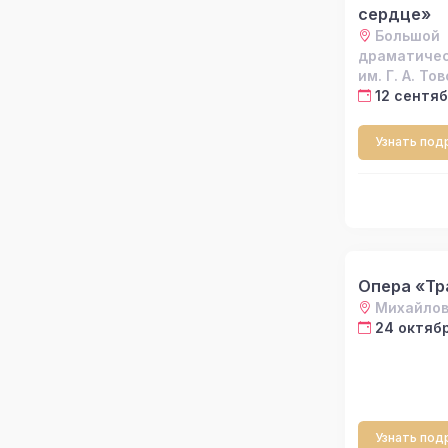
сердце»
Большой
драматичес
им. Г. А. То
12 сентяб
Узнать под
Опера «Тр
Михайлов
24 октябр
Узнать под