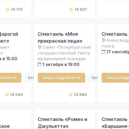
14 710
14 621
Дорогой
Спектакль «Моя
Спектакль
Александ
мит»
прекрасная леди»
театр
риют
Санкт-Петербургский
17 сентябр
а»
государственный театр
а в 15:00
музыкальной комедии
1 октября в 19:00
робности
Билеты
Узнать подробности
Билеты
Узнать под
14 045
13 985
Спектакль «Ромео и
Спектакль
ское
Джульетта»
«Барышня-