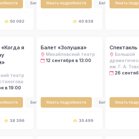
робности
Билеты
Узнать подробности
Билеты
Узнать под
50 082
40 838
 «Когда я
Балет «Золушка»
Спектакль 
Михайловский театр
Большой
ну
12 сентября в 13:00
драматичес
м»
им. Г. А. То
26 сентяб
кий театр
встоногова
я в 19:00
робности
Билеты
Узнать подробности
Билеты
Узнать под
38 396
35 499