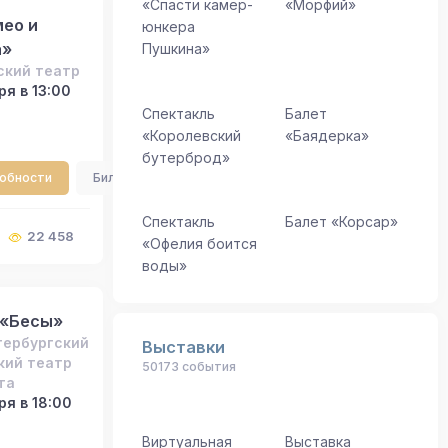
«Спасти камер-
«Морфий»
ео и
юнкера
а»
Пушкина»
ский театр
я в 13:00
Спектакль
Балет
«Королевский
«Баядерка»
бутерброд»
робности
Билеты
Спектакль
Балет «Корсар»
22 458
«Офелия боится
воды»
 «Бесы»
тербургский
Выставки
кий театр
50173 события
та
ря в 18:00
Виртуальная
Выставка