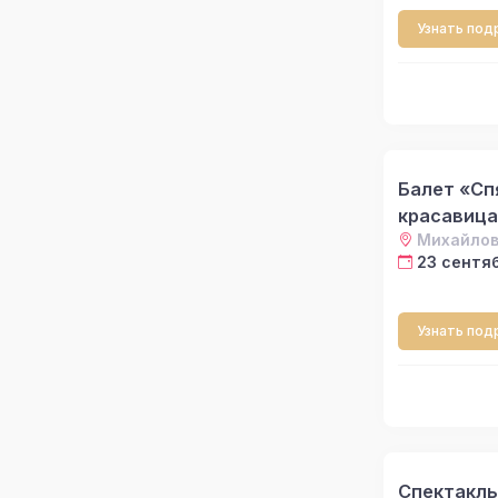
Узнать под
Балет «С
красавица
Михайлов
23 сентяб
Узнать под
Спектакль