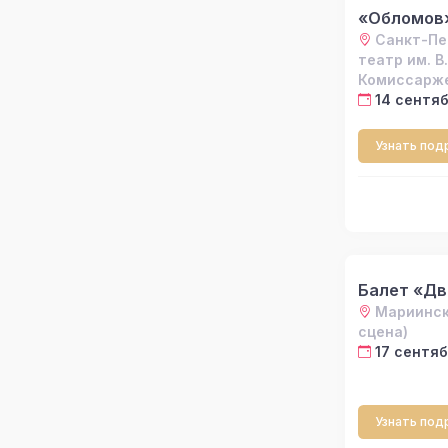
«Обломов
Санкт-Пе
театр им. В.
Комиссарж
14 сентяб
Узнать под
Балет «Д
Мариинск
сцена)
17 сентяб
Узнать под