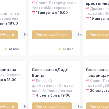
Санкт-Петербургский
крестьянк
театр «Мастерская»
Драматич
11 августа в 19:00
кий театр
театр «На 
встоногова
19 августа
ря в 18:00
робности
Билеты
Узнать подробности
Билеты
Узнать под
13 542
13 527
авиата»
Спектакль «Дядя
Спектакль
ский театр
Ваня»
товарища»
я в 18:00
Большой
Санкт-Пе
драматический театр
театр «Суб
им. Г. А. Товстоногова
20 августа
4 сентября в 19:00
робности
Билеты
Узнать подробности
Билеты
Узнать под