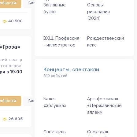
робности
Билеты
Заглавные
Основы
буквы
рисования
(2024)
40 590
ВХШ. Профессия
Рождественский
- иллюстратор
кекс
«Гроза»
кий театр
встоногова
Концерты, спектакли
ря в 19:00
810 событий
Балет
Арт-фестиваль
робности
Билеты
«Золушка»
«Державинские
аллеи»
26 605
Спектакль
Спектакль