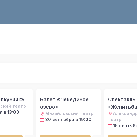
лкунчик»
Балет «Лебединое
Спектакль
ский театр
озеро»
«Женитьба
я в 13:00
Михайловский театр
Александ
30 сентября в 19:00
театр
15 сентябр