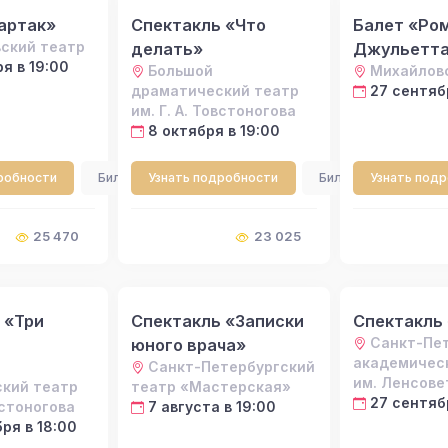
артак»
Спектакль «Что
Балет «Ром
ский театр
делать»
Джульетт
я в 19:00
Большой
Михайлов
драматический театр
27 сентябр
им. Г. А. Товстоногова
8 октября в 19:00
робности
Билеты
Узнать подробности
Билеты
Узнать под
25 470
23 025
 «Три
Спектакль «Записки
Спектакль
Санкт-Пе
юного врача»
академичес
Санкт-Петербургский
им. Ленсове
кий театр
театр «Мастерская»
27 сентяб
встоногова
7 августа в 19:00
ря в 18:00