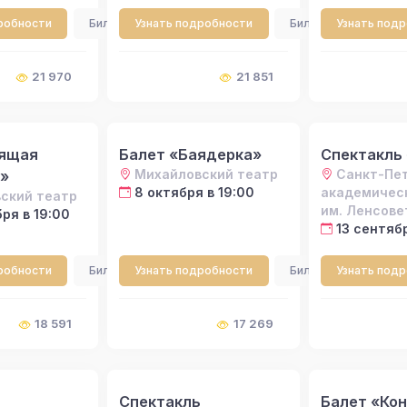
робности
Билеты
Узнать подробности
Билеты
Узнать под
21 970
21 851
пящая
Балет «Баядерка»
Спектакль
Михайловский театр
Санкт-Пе
»
8 октября в 19:00
академичес
ский театр
им. Ленсове
ря в 19:00
13 сентябр
робности
Билеты
Узнать подробности
Билеты
Узнать под
18 591
17 269
Спектакль
Балет «Кон