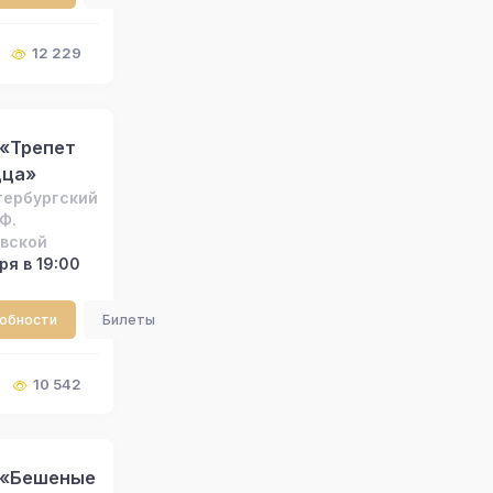
12 229
 «Трепет
дца»
тербургский
Ф.
вской
ря в 19:00
робности
Билеты
10 542
 «Бешеные