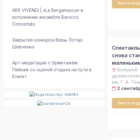
Узнать под
ARS VIVENDI | «La Bergamasca» в
исполнении ансамбля Barocco
Concertato
Закрытие конкурса Веры Лотар-
Шевченко
Спектакль
снова ста
маленьки
Арт-медитация с Эрмитажем.
Пейзаж со сценой отдыха на пути в
Большой
драматичес
Египет
им. Г. А. То
2 сентябр
Узнать под