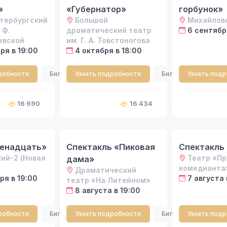
»
«Губернатор»
горбунок»
тербургский
Большой
Михайлов
 Ф.
драматический театр
6 сентября
евской
им. Г. А. Товстоногова
ря в 19:00
4 октября в 18:00
робности
Билеты
Узнать подробности
Билеты
Узнать под
16 690
16 434
венадцать»
Спектакль «Пиковая
Спектакль
ий-2 (Новая
Театр «П
дама»
комедианта
Драматический
ря в 19:00
7 августа 
театр «На Литейном»
8 августа в 19:00
робности
Билеты
Узнать подробности
Билеты
Узнать под