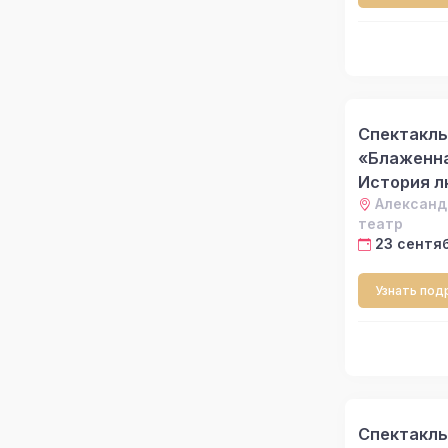
Спектакль
«Блаженна
История л
Александ
театр
23 сентяб
Узнать под
Спектакль