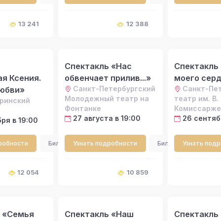
13 241
12 388
Спектакль «Нас
Спектакль
я Ксения.
обвенчает прилив...»
моего сер
Санкт-Петербургский
Санкт-Пе
юбви»
Молодежный театр на
театр им. В. 
ринский
Фонтанке
Комиссарже
27 августа в 19:00
26 сентяб
ря в 19:00
робности
Билеты
Узнать подробности
Билеты
Узнать под
12 054
10 859
 «Семья
Спектакль «Наш
Спектакль