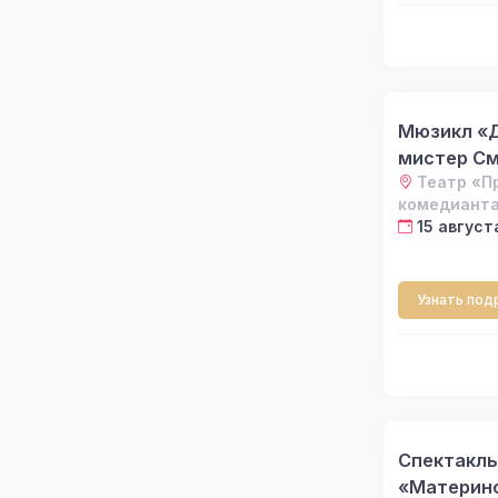
Мюзикл «
мистер С
Театр «П
комедиант
15 август
Узнать под
Спектакль
«Материн