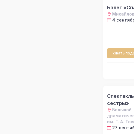
Балет «Сп
Михайлов
4 сентябр
Узнать под
Спектакль
сестры»
Большой
драматичес
им. Г. А. То
27 сентяб