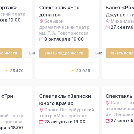
артак»
Спектакль «Что
Балет «Ром
ский театр
делать»
Джульетт
я в 19:00
Большой
Михайлов
драматический театр
27 сентябр
им. Г. А. Товстоногова
8 октября в 19:00
робности
Билеты
Узнать подробности
Билеты
Узнать под
25 470
23 025
 «Три
Спектакль «Записки
Спектакль
Санкт-Пе
юного врача»
академичес
Санкт-Петербургский
им. Ленсове
кий театр
театр «Мастерская»
27 сентяб
встоногова
28 августа в 19:00
ря в 18:00