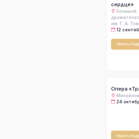
сердце»
Большой
драматичес
им. Г. А. То
12 сентяб
Узнать под
Опера «Тр
Михайлов
24 октябр
Узнать под