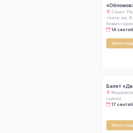
«Обломов
Санкт-Пе
театр им. В.
Комиссарж
14 сентяб
Узнать под
Балет «Д
Мариинск
сцена)
17 сентяб
Узнать под