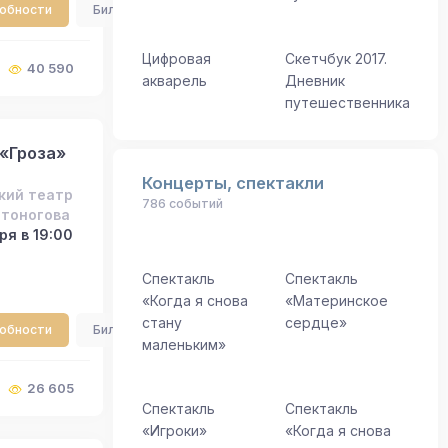
робности
Билеты
Цифровая
Скетчбук 2017.
40 590
акварель
Дневник
путешественника
«Гроза»
Концерты, спектакли
кий театр
786 событий
встоногова
ря в 19:00
Спектакль
Спектакль
«Когда я снова
«Материнское
стану
сердце»
робности
Билеты
маленьким»
26 605
Спектакль
Спектакль
«Игроки»
«Когда я снова