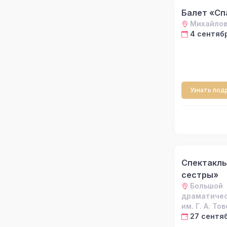
Балет «Сп
Михайлов
4 сентябр
Узнать под
Спектакль
сестры»
Большой
драматичес
им. Г. А. То
27 сентяб