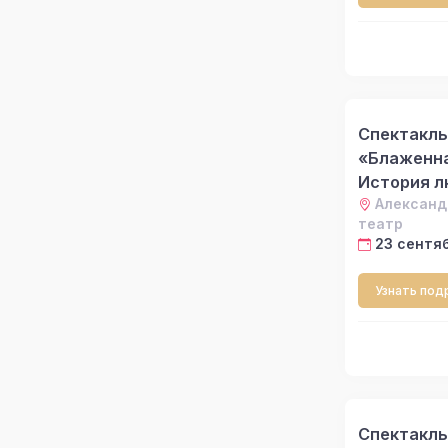
Спектакль
«Блаженна
История л
Александ
театр
23 сентяб
Узнать под
Спектакль