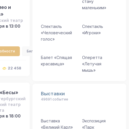
стану
ео и
маленьким»
а»
ский театр
я в 13:00
Спектакль
Спектакль
«Человеческий
«Игроки»
голос»
робности
Билеты
Балет «Спящая
Оперетта
красавица»
«Летучая
22 458
мышь»
 «Бесы»
Выставки
тербургский
49691 событие
кий театр
та
ря в 18:00
Выставка
Экспозиция
«Великий Карл»
«Парк