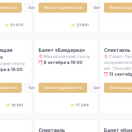
робности
Билеты
Узнать подробности
Билеты
Узнать под
21 970
21 851
пящая
Балет «Баядерка»
Спектакль
Михайловский театр
Санкт-Пе
»
8 октября в 19:00
академичес
ский театр
им. Ленсове
ря в 19:00
13 сентябр
робности
Билеты
Узнать подробности
Билеты
Узнать под
18 591
17 269
Спектакль
Балет «Кон