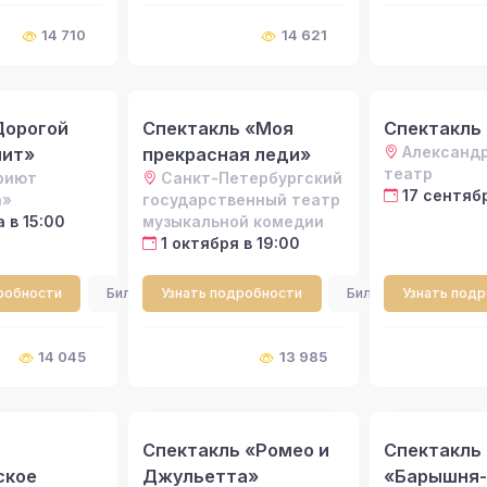
14 710
14 621
Дорогой
Спектакль «Моя
Спектакль
Александ
мит»
прекрасная леди»
театр
риют
Санкт-Петербургский
17 сентябр
а»
государственный театр
а в 15:00
музыкальной комедии
1 октября в 19:00
робности
Билеты
Узнать подробности
Билеты
Узнать под
14 045
13 985
Спектакль «Ромео и
Спектакль
ское
Джульетта»
«Барышня-