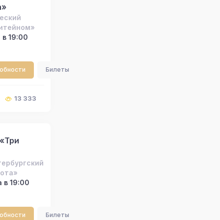
а»
еский
Литейном»
 в 19:00
робности
Билеты
13 333
 «Три
тербургский
бота»
 в 19:00
робности
Билеты