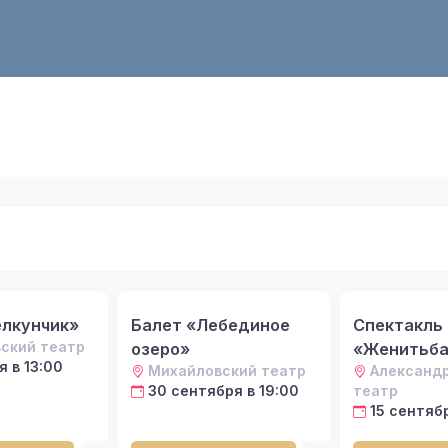
лкунчик»
Балет «Лебединое
Спектакль
ский театр
озеро»
«Женитьба
я в 13:00
Михайловский театр
Александ
30 сентября в 19:00
театр
15 сентябр