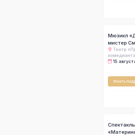
Мюзикл «
мистер С
Театр «П
комедиант
15 август
Узнать под
Спектакль
«Материн