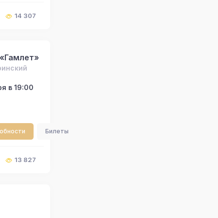
14 307
 «Гамлет»
ринский
я в 19:00
робности
Билеты
13 827