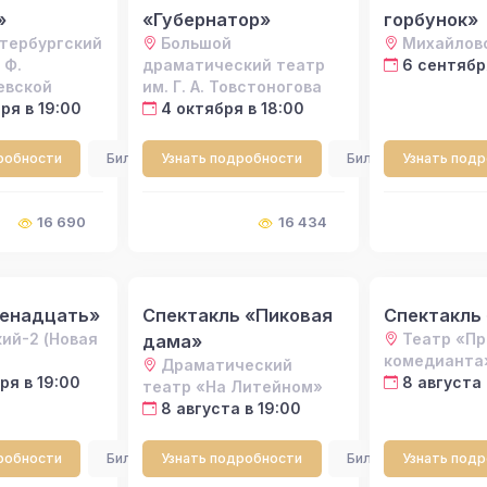
»
«Губернатор»
горбунок»
тербургский
Большой
Михайлов
 Ф.
драматический театр
6 сентября
евской
им. Г. А. Товстоногова
ря в 19:00
4 октября в 18:00
робности
Билеты
Узнать подробности
Билеты
Узнать под
16 690
16 434
венадцать»
Спектакль «Пиковая
Спектакль
ий-2 (Новая
Театр «П
дама»
комедианта
Драматический
ря в 19:00
8 августа 
театр «На Литейном»
8 августа в 19:00
робности
Билеты
Узнать подробности
Билеты
Узнать под