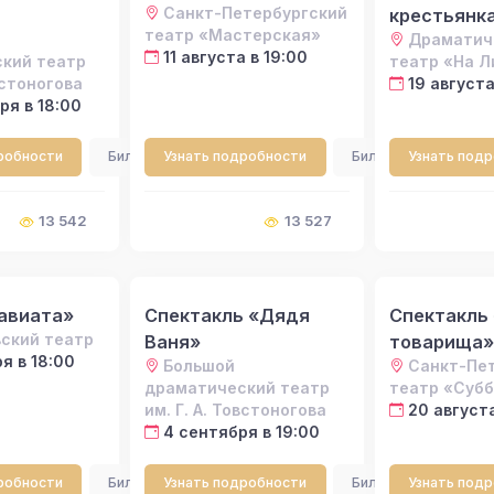
Санкт-Петербургский
крестьянк
театр «Мастерская»
Драматич
11 августа в 19:00
кий театр
театр «На 
встоногова
19 августа
ря в 18:00
робности
Билеты
Узнать подробности
Билеты
Узнать под
13 542
13 527
авиата»
Спектакль «Дядя
Спектакль
ский театр
Ваня»
товарища»
я в 18:00
Большой
Санкт-Пе
драматический театр
театр «Суб
им. Г. А. Товстоногова
20 августа
4 сентября в 19:00
робности
Билеты
Узнать подробности
Билеты
Узнать под