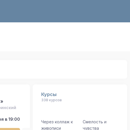
Курсы
338 курсов
»
ринский
я в 19:00
Через коллаж к
Смелость и
живописи
чувства