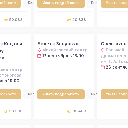
робности
Билеты
Узнать подробности
Билеты
Узнать под
50 082
40 838
 «Когда я
Балет «Золушка»
Спектакль 
Михайловский театр
Большой
ну
12 сентября в 13:00
драматичес
м»
им. Г. А. То
26 сентяб
кий театр
встоногова
я в 19:00
робности
Билеты
Узнать подробности
Билеты
Узнать под
38 396
35 499