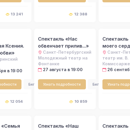
13 241
12 388
Спектакль «Нас
Спектакль
я Ксения.
обвенчает прилив...»
моего сер
Санкт-Петербургский
Санкт-Пе
юбви»
Молодежный театр на
театр им. В. 
ринский
Фонтанке
Комиссарже
27 августа в 19:00
26 сентяб
ря в 19:00
робности
Билеты
Узнать подробности
Билеты
Узнать под
12 054
10 859
 «Семья
Спектакль «Наш
Спектакль