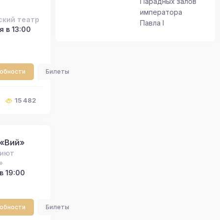
Парадных залов
императора
ский театр
Павла I
 в 13:00
робности
Билеты
15 482
 «Вий»
риют
»
в 19:00
робности
Билеты