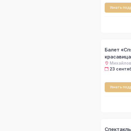
Узнать под
Балет «С
красавица
Михайлов
23 сентяб
Узнать под
Спектакль