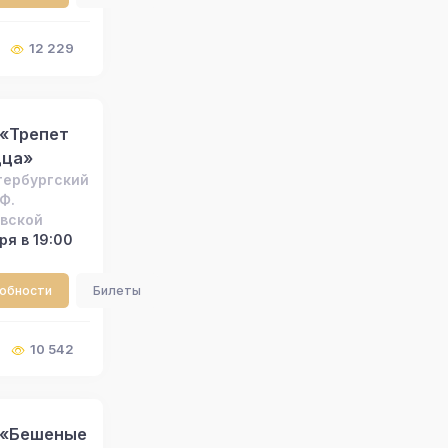
12 229
 «Трепет
дца»
тербургский
Ф.
вской
ря в 19:00
робности
Билеты
10 542
 «Бешеные