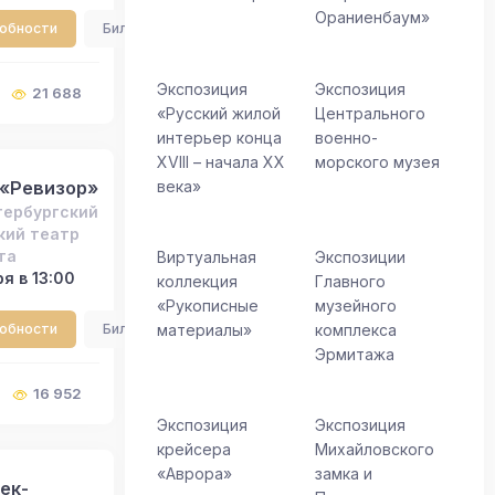
Ораниенбаум»
робности
Билеты
Экспозиция
Экспозиция
21 688
«Русский жилой
Центрального
интерьер конца
военно-
XVIII – начала XX
морского музея
 «Ревизор»
века»
тербургский
кий театр
та
Виртуальная
Экспозиции
я в 13:00
коллекция
Главного
«Рукописные
музейного
материалы»
комплекса
робности
Билеты
Эрмитажа
16 952
Экспозиция
Экспозиция
крейсера
Михайловского
«Аврора»
замка и
ек-