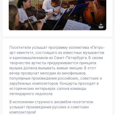
Посетители услышат программу коллектива «Петро-
арт-квинтет», состоящего из известных музыкантов
и единомышленников из Санкт-Петербурга. В своем
творчестве артисты придерживаются принципа:
музыка должна вызывать живые эмоции. В этот
вечер прозвучат мелодии из кинофильмов,
популярные произведения российских, советских и
зарубежных композиторов. Концерты проходят в
исторических интерьерах салона команды
легендарного ледокола.
В исполнении струнного ансамбля посетители
услышат произведения русских и советских
композиторов!