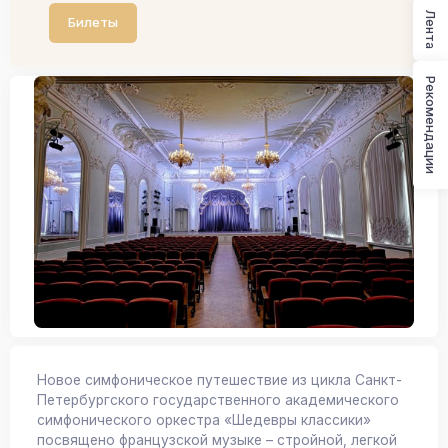
Лента
Билеты
Рекомендации
Новое симфоническое путешествие из цикла Санкт-
Петербургского государственного академического
симфонического оркестра «Шедевры классики»
посвящено французской музыке – стройной, легкой