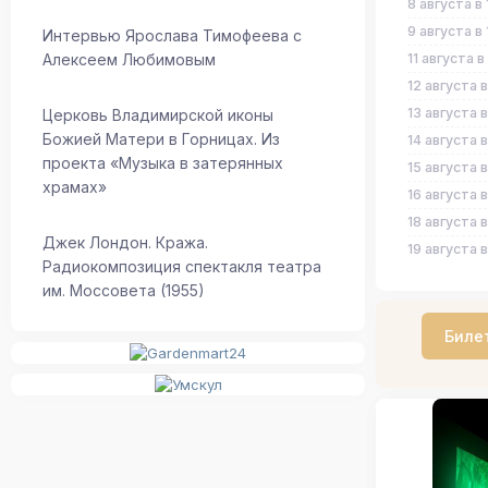
8 августа в 
9 августа в 
Интервью Ярослава Тимофеева с
Алексеем Любимовым
11 августа в
12 августа в
13 августа в
Церковь Владимирской иконы
Божией Матери в Горницах. Из
14 августа в
проекта «Музыка в затерянных
15 августа в
храмах»
16 августа в
18 августа в
Джек Лондон. Кража.
19 августа в
Радиокомпозиция спектакля театра
им. Моссовета (1955)
Биле