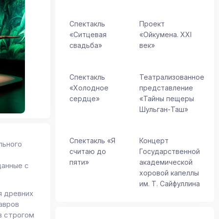
Спектакль
Проект
«Ситцевая
«Ойкумена. XXI
свадьба»
век»
Спектакль
Театрализованное
«Холодное
представление
сердце»
«Тайны пещеры
Шульган-Таш»
Спектакль «Я
Концерт
льного
считаю до
Государственной
пяти»
академической
данные с
хоровой капеллы
им. Т. Сайфуллина
я древних
авров
в строгом