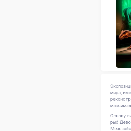
Экспозиц
мира, им
реконстр
максимал
Основу э
рыб Дево
Мезозойс