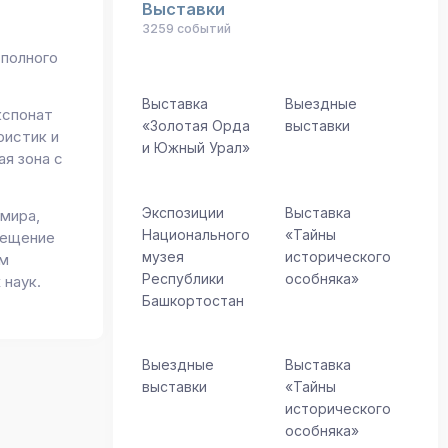
Выставки
3259 событий
 полного
Выставка
Выездные
кспонат
«Золотая Орда
выставки
ристик и
и Южный Урал»
я зона с
Экспозиции
Выставка
мира,
Национального
«Тайны
сещение
музея
исторического
ем
Республики
особняка»
 наук.
Башкортостан
Выездные
Выставка
выставки
«Тайны
исторического
особняка»