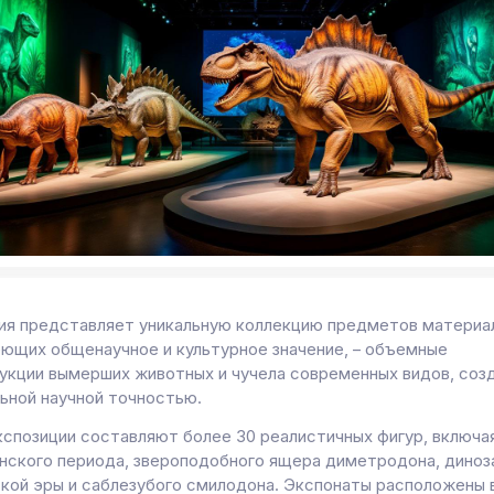
ия представляет уникальную коллекцию предметов материа
еющих общенаучное и культурное значение, – объемные
укции вымерших животных и чучела современных видов, соз
ьной научной точностью.
кспозиции составляют более 30 реалистичных фигур, включа
нского периода, звероподобного ящера диметродона, диноз
кой эры и саблезубого смилодона. Экспонаты расположены 