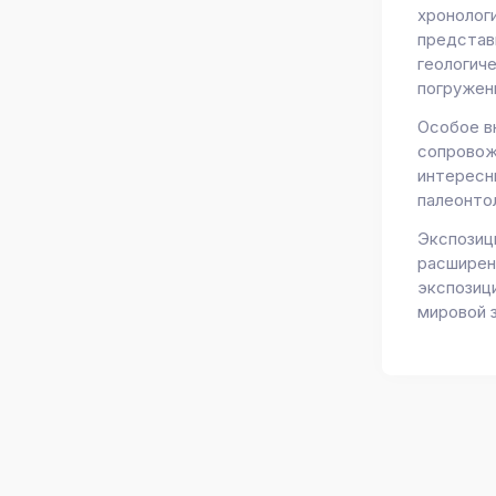
хронолог
представ
геологич
погружен
Особое в
сопровож
интересн
палеонто
Экспозиц
расширен
экспозиц
мировой 