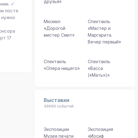
друзья»
нии. ✓
ом посте
, нужно
Мюзикл
Спектакль
«Дорогой
«Мастер и
онсора
мистер Смит»
Маргарита.
рт 17
Вечер первый»
Спектакль
Спектакль
«Опера нищего»
«Васса
(«Мать»)»
Выставки
49690 событий
Экспозиции
Экспозиция
Музея печати
«Иосиф