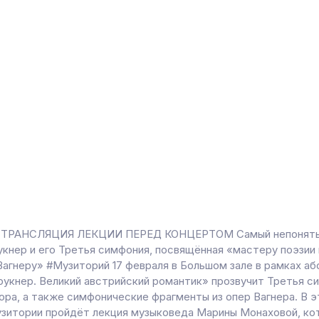
ТРАНСЛЯЦИЯ ЛЕКЦИИ ПЕРЕД КОНЦЕРТОМ Самый непонятый
укнер и его Третья симфония, посвящённая «мастеру поэзии 
Вагнеру» #Музиторий 17 февраля в Большом зале в рамках а
рукнер. Великий австрийский романтик» прозвучит Третья с
ора, а также симфонические фрагменты из опер Вагнера. В 
узитории пройдёт лекция музыковеда Марины Монаховой, ко