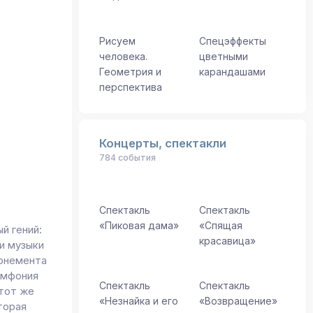
Рисуем
Спецэффекты
человека.
цветными
Геометрия и
карандашами
перспектива
Концерты, спектакли
784 события
Спектакль
Спектакль
«Пиковая дама»
«Спящая
 гений:
красавица»
и музыки
бонемента
имфония
Спектакль
Спектакль
этот же
«Незнайка и его
«Возвращение»
торая