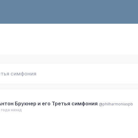
етья симфония
Антон Брукнер и его Третья симфония
@philharmoniaspb
 года назад