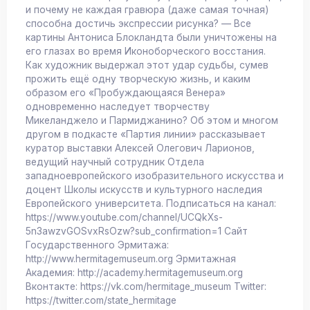
и почему не каждая гравюра (даже самая точная)
способна достичь экспрессии рисунка? — Все
картины Антониса Блокландта были уничтожены на
его глазах во время Иконоборческого восстания.
Как художник выдержал этот удар судьбы, сумев
прожить ещё одну творческую жизнь, и каким
образом его «Пробуждающаяся Венера»
одновременно наследует творчеству
Микеланджело и Пармиджанино? Об этом и многом
другом в подкасте «Партия линии» рассказывает
куратор выставки Алексей Олегович Ларионов,
ведущий научный сотрудник Отдела
западноевропейского изобразительного искусства и
доцент Школы искусств и культурного наследия
Европейского университета. Подписаться на канал:
https://www.youtube.com/channel/UCQkXs-
5n3awzvGOSvxRsOzw?sub_confirmation=1 Сайт
Государственного Эрмитажа:
http://www.hermitagemuseum.org Эрмитажная
Академия: http://academy.hermitagemuseum.org
Вконтакте: https://vk.com/hermitage_museum Twitter:
https://twitter.com/state_hermitage