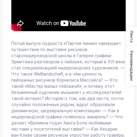
Лента
Пятый выпуск подкаста «Партия линии» завершает
путешествие по выставке рисунков
Рекомендации
старонидерландской школы в Галерее графики
Эрмитажа разговором о пейзаже, который в XVI веке
стал специализацией нидерландских художников. —
Что такое Weltlandschaft, и в чём ценность
пейзажных рисунков Корнелиса Массейса? — Кто
такой «Мастер малых пейзажей», и почему этот
безымянный художник вызывает у исследователей
такой интерес? История о том, как два листа, почти
случайно положенные рядом, вдруг образовали
динамичную, шедевральную композицию. — Как в
нидерландской графике появилась акварель? — Что
делает «Времена года» Ханса Бола любимыми
листами у посетителей выставки? — Как Хендрик
ван Клеве своим рисунком упростил работу гравёра,