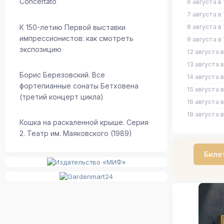
Concertato
6 августа в 
7 августа в 
К 150-летию Первой выставки
8 августа в 
импрессионистов: как смотреть
9 августа в 
экспозицию
12 августа в
13 августа в
Борис Березовский. Все
14 августа в
фортепианные сонаты Бетховена
15 августа в
(третий концерт цикла)
16 августа в
19 августа в
Кошка на раскаленной крыше. Серия
2. Театр им. Маяковского (1989)
Биле