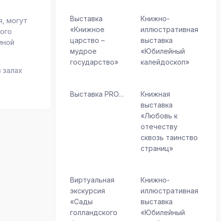
Выставка
Книжно-
, могут
«Книжное
иллюстративная
ого
царство –
выставка
иной
мудрое
«Юбилейный
государство»
калейдоскоп»
 залах
Выставка PRO…
Книжная
выставка
«Любовь к
отечеству
сквозь таинство
страниц»
Виртуальная
Книжно-
экскурсия
иллюстративная
«Сады
выставка
голландского
«Юбилейный