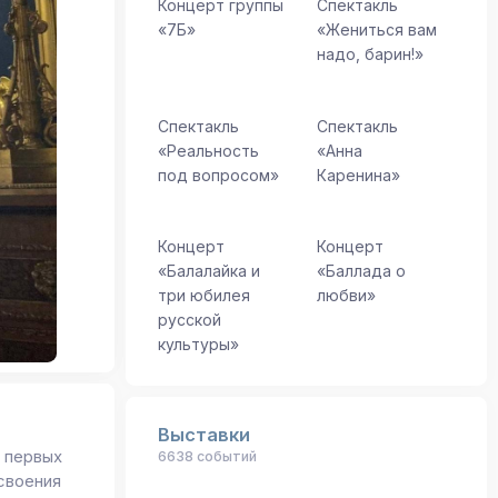
Концерт группы
Спектакль
«7Б»
«Жениться вам
надо, барин!»
Спектакль
Спектакль
«Реальность
«Анна
под вопросом»
Каренина»
Концерт
Концерт
«Балалайка и
«Баллада о
три юбилея
любви»
русской
культуры»
Выставки
т первых
6638 событий
своения