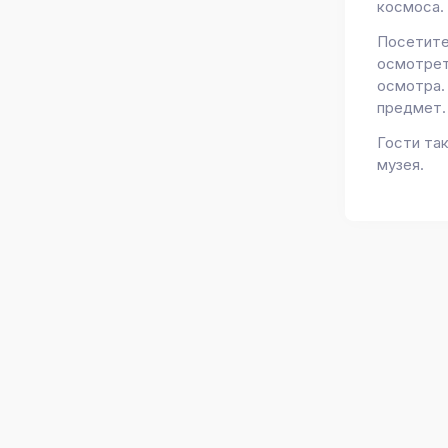
космоса.
Посетите
осмотрет
осмотра.
предмет.
Гости та
музея.