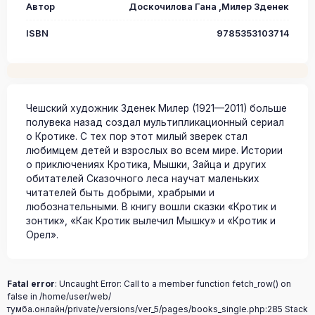
Автор
Доскочилова Гана ,Милер Зденек
ISBN
9785353103714
Чешский художник Зденек Милер (1921—2011) больше
полувека назад создал мультипликационный сериал
о Кротике. С тех пор этот милый зверек стал
любимцем детей и взрослых во всем мире. Истории
о приключениях Кротика, Мышки, Зайца и других
обитателей Сказочного леса научат маленьких
читателей быть добрыми, храбрыми и
любознательными. В книгу вошли сказки «Кротик и
зонтик», «Как Кротик вылечил Мышку» и «Кротик и
Орел».
Fatal error
: Uncaught Error: Call to a member function fetch_row() on
false in /home/user/web/
тумба.онлайн/private/versions/ver_5/pages/books_single.php:285 Stack