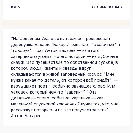
ISBN
9785041091446
?На Северном Урале есть таёжная трёхвековая
деревушка Бахари. "Бахарь" означает "сказочник" и
"говорун". Поэт Антон Бахарев — из этого
затерянного уголка. Но его истории — не лубочные
сказки. Это путешествие по собственной судьбе, в
котором люди, кванты и звёзды вдруг
складываются в живой заповедный космос. "Мне
нужна какая-то деталь, от которой всё пойдёт", —
размышляет поэт. Необычно звучащее слово. Или
человек, который чем-то "зацепит". "Эта
деталька — слово, событие, картинка — как
маленький спусковой крючочек Случается, что мне
расскажут историю, и из неё получается стих".
Антон Бахарев