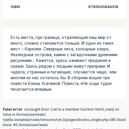
ISBN
9785041844318
Есть места, где граница, отделяющая наш мир от
иного, словно становится тоньше. И одно из таких
мест – Карелия. Северные леса, холодные озера,
безлюдные острова, камни с загадочными древними
рисунками… Кажется, здесь оживают предания и
сказки. Здесь рядом с людьми живут призраки. И
чудеса, странные и пугающие, случаются чаще, чем
многим из нас хотелось бы. В сборник вошли три
повести Елены Усачевой. Повесть «Не ходи туда»
печатается впервые.
Fatal error
: Uncaught Error: Call to a member function fetch_row() on
false in /home/user/web/
тумба.онлайн/private/versions/ver_5/pages/books_single.php:285 Stack
trace: #0 /home/user/web/