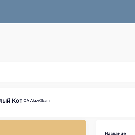
лый Кот
OA AksvOkam
Название