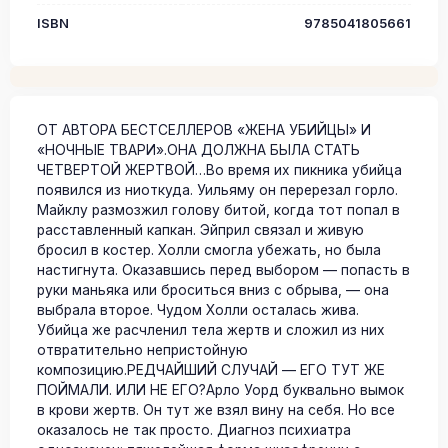
ISBN
9785041805661
ОТ АВТОРА БЕСТСЕЛЛЕРОВ «ЖЕНА УБИЙЦЫ» И
«НОЧНЫЕ ТВАРИ».ОНА ДОЛЖНА БЫЛА СТАТЬ
ЧЕТВЕРТОЙ ЖЕРТВОЙ…Во время их пикника убийца
появился из ниоткуда. Уильяму он перерезал горло.
Майклу размозжил голову битой, когда тот попал в
расставленный капкан. Эйприл связал и живую
бросил в костер. Холли смогла убежать, но была
настигнута. Оказавшись перед выбором — попасть в
руки маньяка или броситься вниз с обрыва, — она
выбрала второе. Чудом Холли осталась жива.
Убийца же расчленил тела жертв и сложил из них
отвратительно непристойную
композицию.РЕДЧАЙШИЙ СЛУЧАЙ — ЕГО ТУТ ЖЕ
ПОЙМАЛИ. ИЛИ НЕ ЕГО?Арло Уорд буквально вымок
в крови жертв. Он тут же взял вину на себя. Но все
оказалось не так просто. Диагноз психиатра