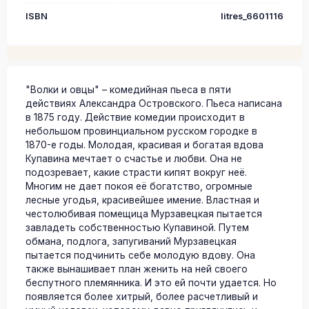
ISBN
litres_6601116
"Волки и овцы" – комедийная пьеса в пяти
действиях Александра Островского. Пьеса написана
в 1875 году. Действие комедии происходит в
небольшом провинциальном русском городке в
1870-е годы. Молодая, красивая и богатая вдова
Купавина мечтает о счастье и любви. Она не
подозревает, какие страсти кипят вокруг неё.
Многим не дает покоя её богатство, огромные
лесные угодья, красивейшее имение. Властная и
честолюбивая помещица Мурзавецкая пытается
завладеть собственностью Купавиной. Путем
обмана, подлога, запугиваний Мурзавецкая
пытается подчинить себе молодую вдову. Она
также вынашивает план женить на ней своего
беспутного племянника. И это ей почти удается. Но
появляется более хитрый, более расчетливый и