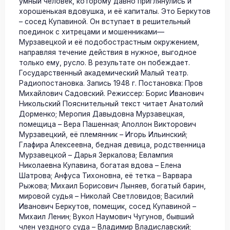
умный человек, которому давно приглянулись и
хорошенькая вдовушка, и её капиталы. Это Беркутов
– сосед Купавиной. Он вступает в решительный
поединок с хитрецами и мошенниками—
Мурзавецкой и её подобострастным окружением,
направляя течение действия в нужное, выгодное
только ему, русло. В результате он побеждает.
Государственный академический Малый театр.
Радиопостановка. Запись 1948 г. Постановка: Пров
Михайлович Садовский. Режиссер: Борис Иванович
Никольский Пояснительный текст читает Анатолий
Дорменко; Меропия Давыдовна Мурзавецкая,
помещица – Вера Пашенная; Аполлон Викторович
Мурзавецкий, её племянник – Игорь Ильинский;
Глафира Алексеевна, бедная девица, родственница
Мурзавецкой – Дарья Зеркалова; Евлампия
Николаевна Купавина, богатая вдова – Елена
Шатрова; Анфуса Тихоновна, её тетка – Варвара
Рыжова; Михаил Борисович Лыняев, богатый барин,
мировой судья – Николай Светловидов; Василий
Иванович Беркутов, помещик, сосед Купавиной –
Михаил Ленин; Вукол Наумович Чугунов, бывший
член уездного суда – Владимир Владиславский;