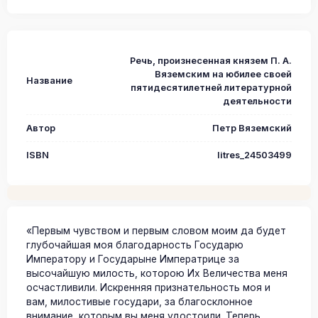
Речь, произнесенная князем П. А.
Вяземским на юбилее своей
Название
пятидесятилетней литературной
деятельности
Автор
Петр Вяземский
ISBN
litres_24503499
«Первым чувством и первым словом моим да будет
глубочайшая моя благодарность Государю
Императору и Государыне Императрице за
высочайшую милость, которою Их Величества меня
осчастливили. Искренняя признательность моя и
вам, милостивые государи, за благосклонное
внимание, которым вы меня удостоили. Теперь