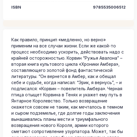
ISBN
9785535006512
Как правило, принцип «медленно, но верно»
применим на все случаи жизни. Если же какой-то
процесс необходимо ускорить, действовать надо с
крайней осторожностью. Корвин “Ружья Авалона” –
вторая книга культового цикла «Хроники Амбера»,
составляющего золотой фонд фантастической
литературы. “Он вернется в Амбер, как и обещал
себе и судьбе, когда написал: “Эрик, я вернусь”, – и
подписался: «Корвин – повелитель Амбера». Черная
птица отыщет Корвина в Тенях и укажет ему путь в
Янтарное Королевство. Только возвращение
окажется совсем не таким, как мечталось в темном
и сыром подземелье, где долгие годы заключения
вынашивались планы мести и триумфального
возвращения нового Короля, армии которого
сметают сопротивление узурпатора. Может, так бы