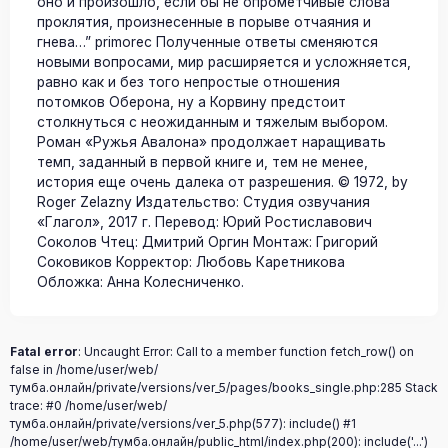
оно и произошло, если бы не опрометчивые слова
проклятия, произнесенные в порыве отчаяния и
гнева…” primorec Полученные ответы сменяются
новыми вопросами, мир расширяется и усложняется,
равно как и без того непростые отношения
потомков Оберона, ну а Корвину предстоит
столкнуться с неожиданным и тяжелым выбором.
Роман «Ружья Авалона» продолжает наращивать
темп, заданный в первой книге и, тем не менее,
история еще очень далека от разрешения. © 1972, by
Roger Zelazny Издательство: Студия озвучания
«Глагол», 2017 г. Перевод: Юрий Ростиславович
Соколов Чтец: Дмитрий Оргин Монтаж: Григорий
Соковиков Корректор: Любовь Каретникова
Обложка: Анна Колесниченко.
Fatal error
: Uncaught Error: Call to a member function fetch_row() on
false in /home/user/web/
тумба.онлайн/private/versions/ver_5/pages/books_single.php:285 Stack
trace: #0 /home/user/web/
тумба.онлайн/private/versions/ver_5.php(577): include() #1
/home/user/web/тумба.онлайн/public_html/index.php(200): include('...')