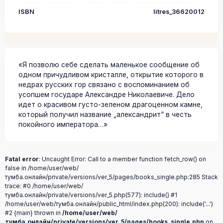
ISBN
litres_36620012
«Я позволю себе сделать маленькое сообщение об
одном причудливом кристалле, открытие которого в
недрах русских гор связано с воспоминанием об
усопшем государе Александре Николаевиче. Дело
идет о красивом густо-зеленом драгоценном камне,
который получил название „александрит“ в честь
покойного императора…»
Fatal error
: Uncaught Error: Call to a member function fetch_row() on
false in /home/user/web/
тумба.онлайн/private/versions/ver_5/pages/books_single.php:285 Stack
trace: #0 /home/user/web/
тумба.онлайн/private/versions/ver_5.php(577): include() #1
/home/user/web/тумба.онлайн/public_html/index.php(200): include('...')
#2 {main} thrown in
/home/user/web/
тумба.онлайн/private/versions/ver_5/pages/books_single.php
on