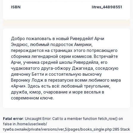
ISBN
litres_44898551
Добро пожаловать в новый Ривердейл! Арчи
Эндрюс, любимый подросток Америки,
перерождается на страницах этого потрясающего
сборника легендарной серии комиксов. Встречайте
Арчи, ученика средней школы Ривердейла, его
чудаковатого друга-обжору Джагхеда, соседскую
девчонку Бетти и состоятельную выскочку
Веронику Лодж в перезапуске всеми любимого мира
«Арчи». Здесь есть всё: любовный треугольник,
дружба, юмор, очарование и море веселья в
современном ключе.
Fatal error
: Uncaught Error: Call to a member function fetch_row() on
false in /home/user/web/
тумба.онлайн/private/versions/ver_5/pages/books_single.php:285 Stack