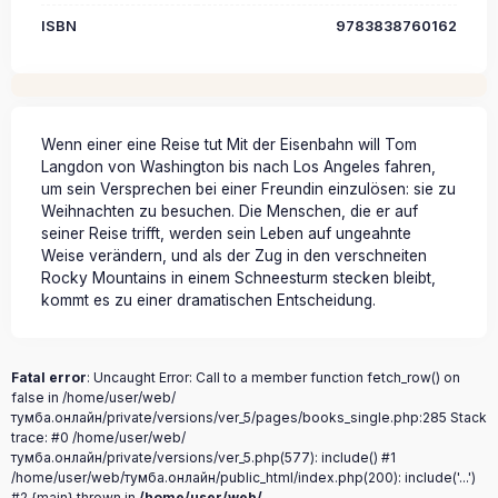
ISBN
9783838760162
Wenn einer eine Reise tut Mit der Eisenbahn will Tom
Langdon von Washington bis nach Los Angeles fahren,
um sein Versprechen bei einer Freundin einzulösen: sie zu
Weihnachten zu besuchen. Die Menschen, die er auf
seiner Reise trifft, werden sein Leben auf ungeahnte
Weise verändern, und als der Zug in den verschneiten
Rocky Mountains in einem Schneesturm stecken bleibt,
kommt es zu einer dramatischen Entscheidung.
Fatal error
: Uncaught Error: Call to a member function fetch_row() on
false in /home/user/web/
тумба.онлайн/private/versions/ver_5/pages/books_single.php:285 Stack
trace: #0 /home/user/web/
тумба.онлайн/private/versions/ver_5.php(577): include() #1
/home/user/web/тумба.онлайн/public_html/index.php(200): include('...')
#2 {main} thrown in
/home/user/web/