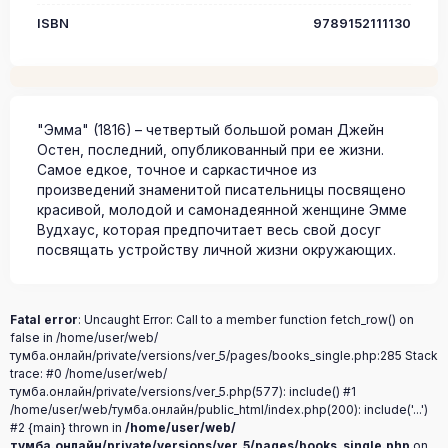
ISBN
9789152111130
"Эмма" (1816) – четвертый большой роман Джейн
Остен, последний, опубликованный при ее жизни.
Самое едкое, точное и саркастичное из
произведений знаменитой писательницы посвящено
красивой, молодой и самонадеянной женщине Эмме
Вудхаус, которая предпочитает весь свой досуг
посвящать устройству личной жизни окружающих.
Fatal error
: Uncaught Error: Call to a member function fetch_row() on
false in /home/user/web/
тумба.онлайн/private/versions/ver_5/pages/books_single.php:285 Stack
trace: #0 /home/user/web/
тумба.онлайн/private/versions/ver_5.php(577): include() #1
/home/user/web/тумба.онлайн/public_html/index.php(200): include('...')
#2 {main} thrown in
/home/user/web/
тумба.онлайн/private/versions/ver_5/pages/books_single.php
on